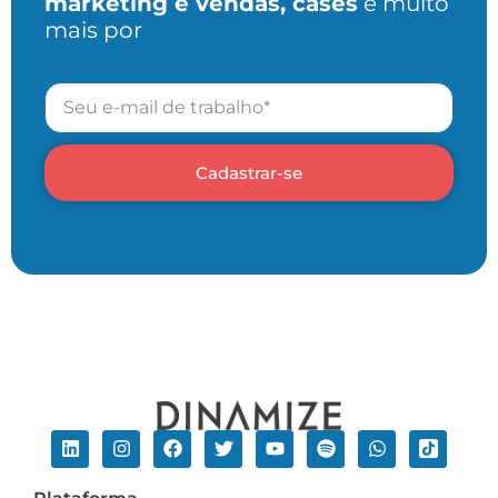
marketing e vendas, cases
e muito
mais por
Cadastrar-se