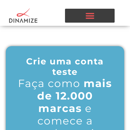
Crie uma conta
teste
Faça como
mais
de 12.000
marcas
e
comece a