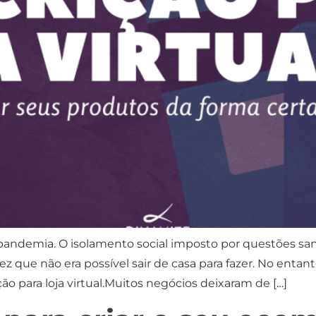
ndemia. O isolamento social imposto por questões san
z que não era possível sair de casa para fazer. No entan
o para loja virtual.Muitos negócios deixaram de […]