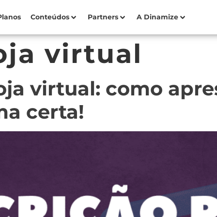
Planos
Conteúdos
Partners
A Dinamize
oja virtual
oja virtual: como apr
ma certa!