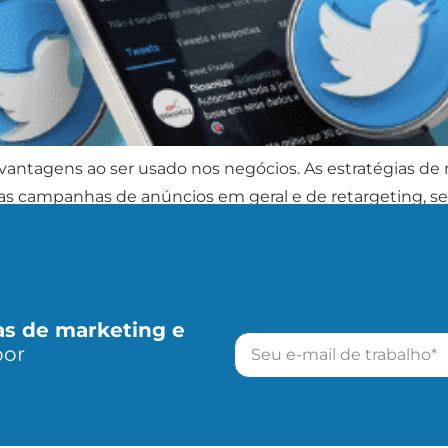
vantagens ao ser usado nos negócios. As estratégias de
as campanhas de anúncios em geral e de retargeting, se
 social surgiu em 2006 […]
as de marketing e
por