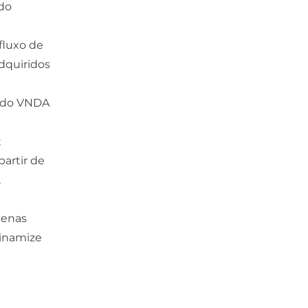
ndo
fluxo de
dquiridos
a do VNDA
;
artir de
,
penas
Dinamize