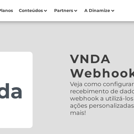
Planos
Conteúdos
Partners
A Dinamize
VNDA
Webhoo
Veja como configurar
recebimento de dado
webhook a utilizá-los 
ações personalizadas
mais!