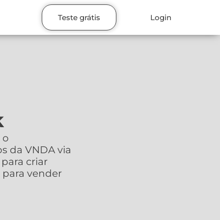
Teste grátis
Login
k
 o
s da VNDA via
para criar
 para vender