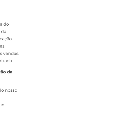
a do
 da
icação
as,
s vendas.
trada.
ção da
do nosso
que