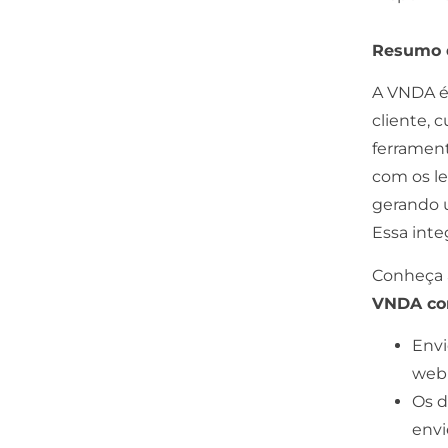
Resumo d
A VNDA é
cliente, 
ferramen
com os le
gerando 
Essa inte
Conheça 
VNDA co
Envi
web
Os d
envi