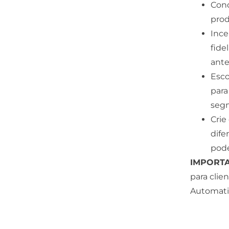
Cond
prod
Ince
fide
ante
Esco
para
segm
Crie
dife
pode
IMPORT
para cli
Automati