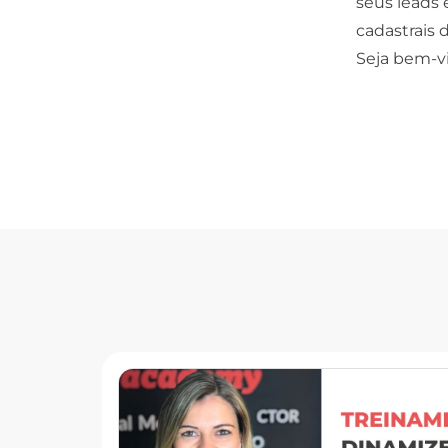
seus leads 
cadastrais 
Seja bem-vi