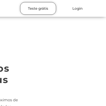
Teste grátis
Login
os
us
róximos de