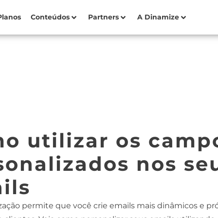
Planos
Conteúdos
Partners
A Dinamize
o utilizar os camp
sonalizados nos se
ils
zação permite que você crie emails mais dinâmicos e p