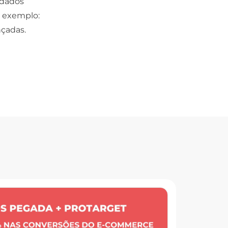
 dados
r exemplo:
nçadas.