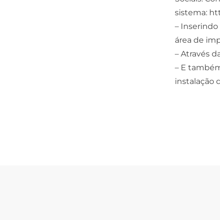
sistema: ht
– Inserindo
área de imp
– Através d
– E também,
instalação 