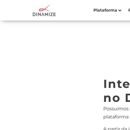
Plataforma
Int
no 
Possuímos d
plataforma
A partir da