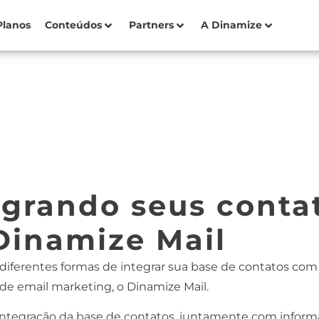
Planos
Conteúdos
Partners
A Dinamize
egrando seus conta
Dinamize Mail
iferentes formas de integrar sua base de contatos com
 de email marketing, o
Dinamize Mail
.
 integração da base de contatos, juntamente com infor