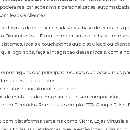
 poderá realizar ações mais personalizadas, automatizada
om leads e clientes.
ias formas de integrar e cadastrar a base de contatos q
 o Dinamize Mail. É muito importante que haja um ma
 sistemas, locais e touchpoints que o seu lead ou client
a que logo após, faça a integração desses locais, com a no
aremos alguns dos principais recursos que possuímos par
da sua base de contatos:
r contatos manualmente um a um;
ão de contatos de uma planilha do seu computador;
o com Diretórios Remotos (exemplo: FTP, Google Drive, 
o com plataformas terceiras como CRMs, Lojas Virtuais e
nheça todas as plataformas que já estão integradas com