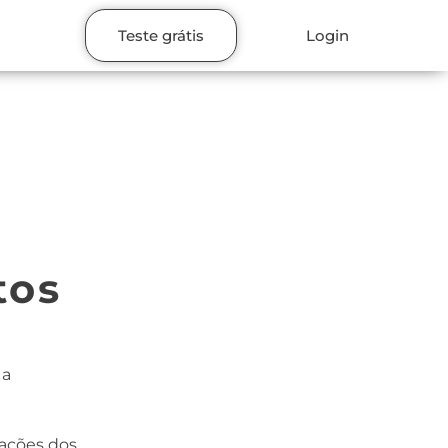
Teste grátis
Login
tos
 a
mações dos