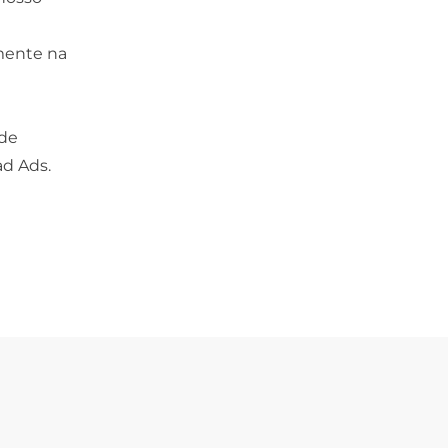
amente na
 de
ad Ads.