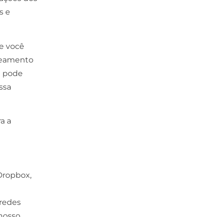
s e
ue você
peamento
e pode
ssa
a a
Dropbox,
 redes
 nosso