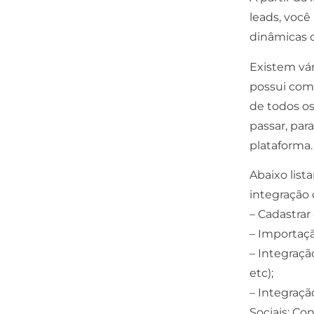
leads
, você
dinâmicas c
Existem vár
possui com
de todos os
passar, par
plataforma.
Abaixo list
integração 
– Cadastra
– Importaç
– Integraçã
etc);
– Integraçã
Sociais: Co