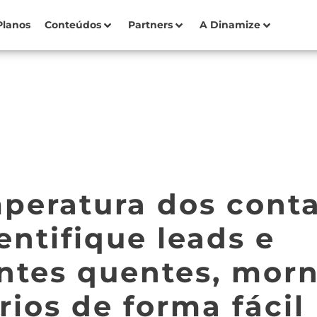
Planos
Conteúdos
Partners
A Dinamize
peratura dos cont
entifique leads e
entes quentes, mor
rios de forma fácil