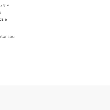
se? A
e
ds e
tar seu