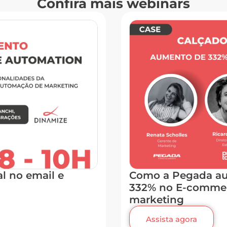
Confira mais webinars
al no email e
Como a Pegada au
332% no E-comme
marketing
Assista agora