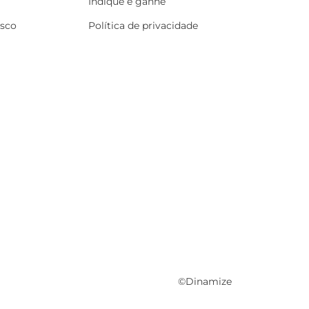
Indique e ganhe
osco
Política de privacidade
©Dinamize