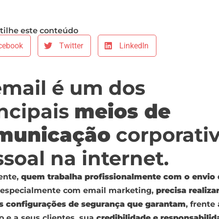
ilhe este conteúdo
cebook
Twitter
LinkedIn
email é um dos
ncipais
meios de
municação
corporativ
soal na internet.
ente,
quem trabalha profissionalmente com o envio 
especialmente com email marketing,
precisa realiza
s configurações de segurança que garantam
, frente
 e a seus clientes, sua
credibilidade e responsabilid