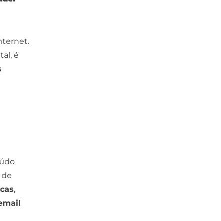
nternet.
al, é
s
eúdo
 de
icas
,
email