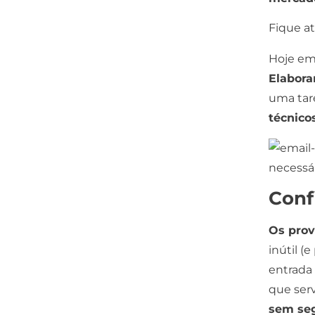
Fique a
Hoje em
Elabor
uma tar
técnico
Conf
Os prov
inútil (
entrada 
que ser
sem seg