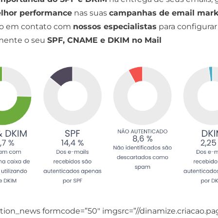
lhor performance
nas suas
campanhas de email mark
do em
contato
com
nossos especialistas
para configurar
mente o seu
SPF, CNAME e DKIM no
Mail
action_news formcode=”50″ imgsrc=”//dinamize.criacao.p