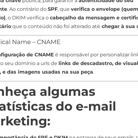
a chave
pública, para garantir a
autenticidade do seu
nte
. Ao contrário do
SPF
, que
verifica o envelope (quem
o)
, o DKIM verifica o
cabeçalho da mensagem e certifi
tário
que o conteúdo não foi alterado até
chegar à sua c
ical Name – CNAME
nfiguração de CNAME
é responsável por personalizar lin
 o seu domínio a urls de
links de descadastro, de visua
, e das imagens usadas na sua peça
.
nheça algumas
atísticas do e-mail
rketing:
importância do SPF e DKIM
na entrega de seus emails, 