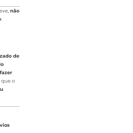
deve,
não
e
:
izado de
do
fazer
que o
eu
vios