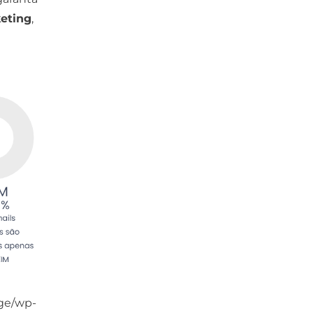
eting
,
age/wp-