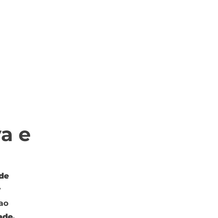
a e
de
r
 ao
ade.