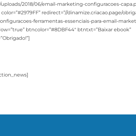
/uploads/2018/06/email-marketing-configuracoes-capa.
 color=”#2979FF” redirect=”//dinamize.criacao.page/obri
onfiguracoes-ferramentas-essenciais-para-email-market
ow=”true” btncolor=”#8DBF44″ btntxt=”Baixar ebook”
”Obrigado!”]
a quais as configurações essenci
a envios de email marketing
action_news]