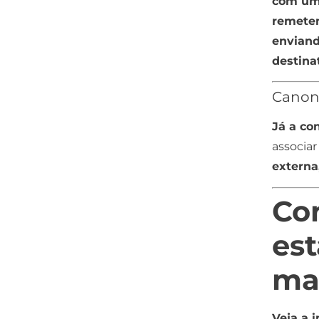
com um
remete
enviand
destina
Canon
Já a co
associar
externa
Co
est
ma
Veja a 