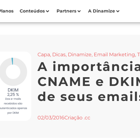
Planos
Conteúdos
Partners
A Dinamize
Capa
,
Dicas
,
Dinamize
,
Email Marketing
,
T
A importância
CNAME e DKIM
de seus email
02/03/2016
Criação .cc