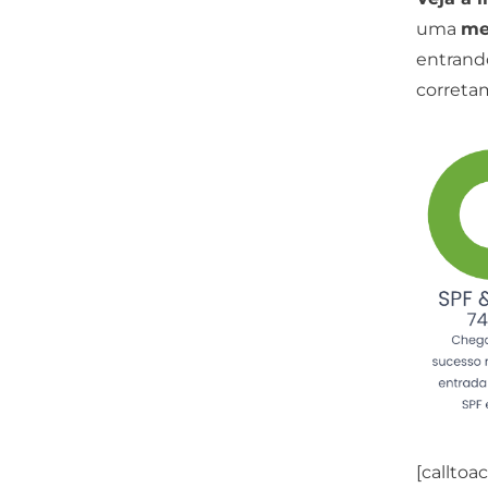
uma
me
entran
correta
[callto