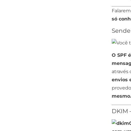
Falarem
só conh
Sender
O SPF é
mensag
através 
envios
provedor
mesmo
DKIM –