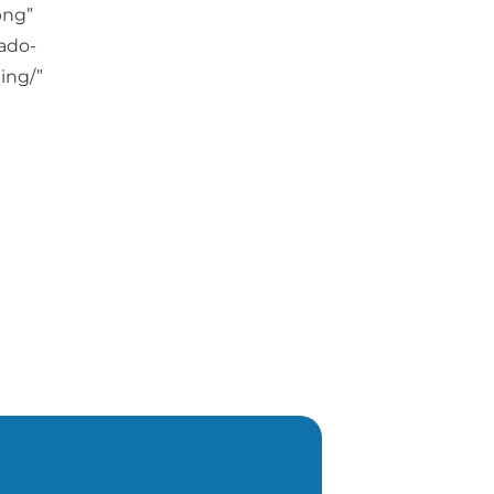
png”
gado-
ing/”
ais