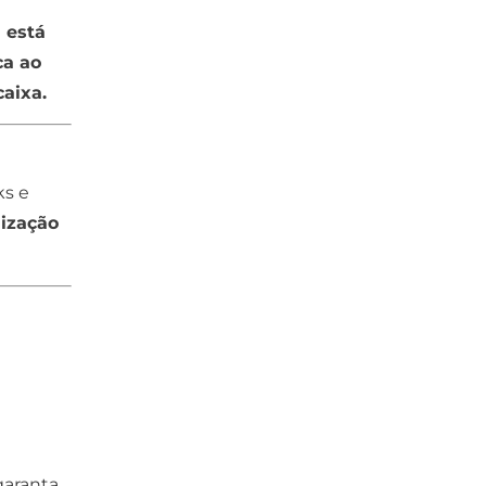
 está
ca ao
aixa.
ks e
lização
garanta