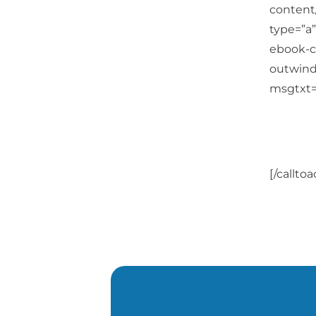
content
type=”a”
ebook-c
outwind
msgtxt=
Saib
par
[/callto