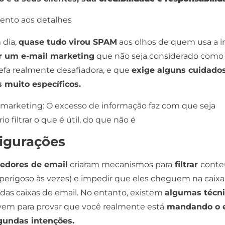
tento aos detalhes
 dia,
quase tudo virou
SPAM
aos olhos de quem usa a i
ar um
e-mail marketing
que não seja considerado como t
efa realmente desafiadora, e que
exige alguns
cuidado
s
muito específicos.
igurações
edores de email
criaram mecanismos para
filtrar
cont
e perigoso às vezes) e impedir que eles cheguem na caixa
das caixas de email. No entanto, existem
algumas técn
vem para provar que você realmente está
mandando o 
undas intenções.