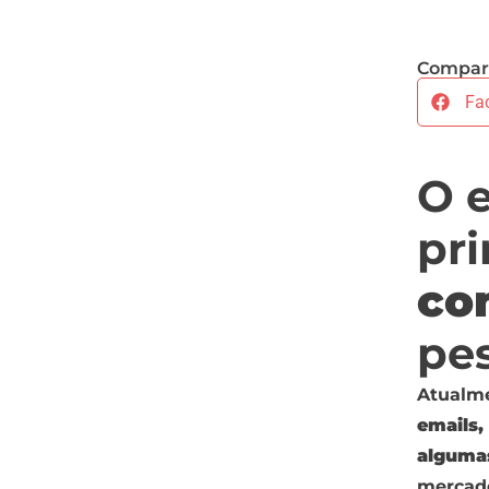
Compart
Fa
O 
pri
co
pes
Atualm
emails,
alguma
mercado