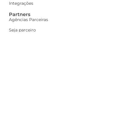
Integrações
Partners
Agências Parceiras
Seja parceiro
A Dinamize
Quem Somos
Fale Conosco
Ações sociais
Trabalhe Conosco
Mais
Identidade visual
Newsletter
Indique e ganhe
Política de privacidade