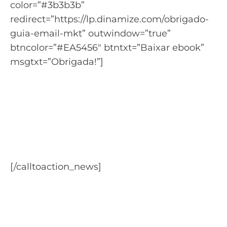
color=”#3b3b3b”
redirect=”https://lp.dinamize.com/obrigado-
guia-email-mkt” outwindow=”true”
btncolor=”#EA5456″ btntxt=”Baixar ebook”
msgtxt=”Obrigada!”]
Quer aprender mais sobre
começar no email
marketing?
Baixe o Guia completo sobre Email
Marketing
[/calltoaction_news]