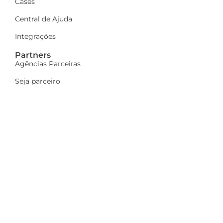
Cases
Central de Ajuda
Integrações
Partners
Agências Parceiras
Seja parceiro
A Dinamize
Quem Somos
Fale Conosco
Ações sociais
Trabalhe Conosco
Mais
Identidade visual
Newsletter