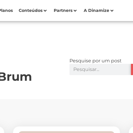
Planos
Conteúdos
Partners
A Dinamize
Pesquise por um post
 Brum