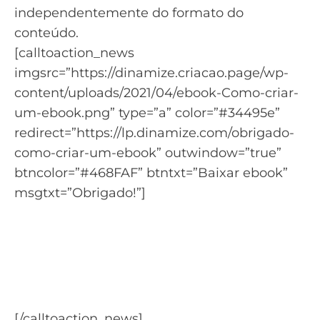
independentemente do formato do
conteúdo.
[calltoaction_news
imgsrc=”https://dinamize.criacao.page/wp-
content/uploads/2021/04/ebook-Como-criar-
um-ebook.png” type=”a” color=”#34495e”
redirect=”https://lp.dinamize.com/obrigado-
como-criar-um-ebook” outwindow=”true”
btncolor=”#468FAF” btntxt=”Baixar ebook”
msgtxt=”Obrigado!”]
Aprenda tudo para criar um
eBook de qualidade
Baixe o material: Como Criar um Ebook do
zero.
[/calltoaction_news]