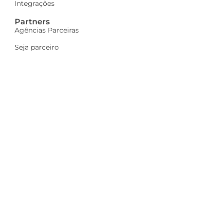
Integrações
Partners
Agências Parceiras
Seja parceiro
A Dinamize
Quem Somos
Fale Conosco
Ações sociais
Trabalhe Conosco
Mais
Identidade visual
Newsletter
Indique e ganhe
Política de privacidade