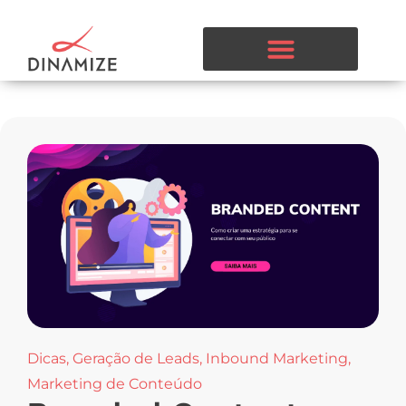
Dicas
,
Geração de Leads
,
Inbound Marketing
,
Marketing de Conteúdo