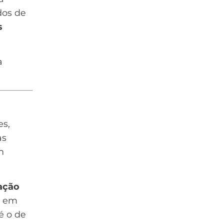
dos de
s
a
es,
as
m
ação
o em
é o de