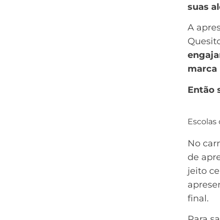
suas a
A apre
Quesit
engaja
marca
Então 
Escolas
No car
de apr
jeito c
aprese
final.
Para s