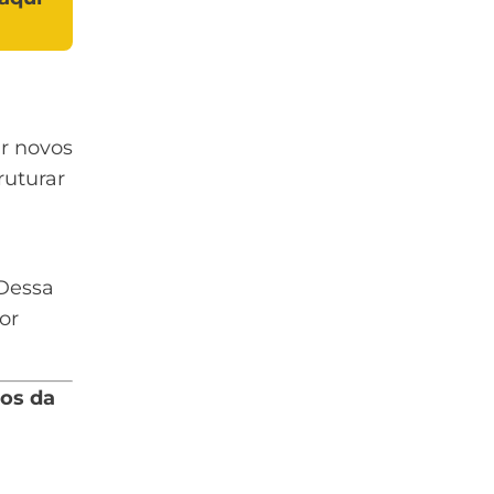
ar novos
ruturar
 Dessa
or
sos da