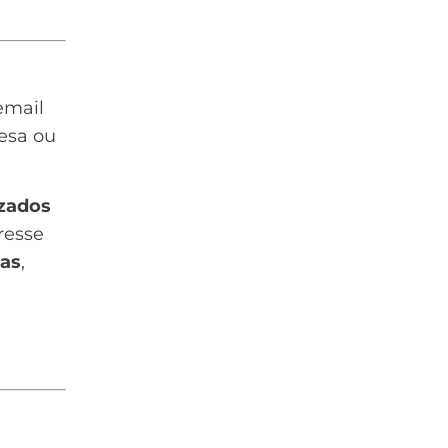
email
esa ou
izados
resse
tas
,