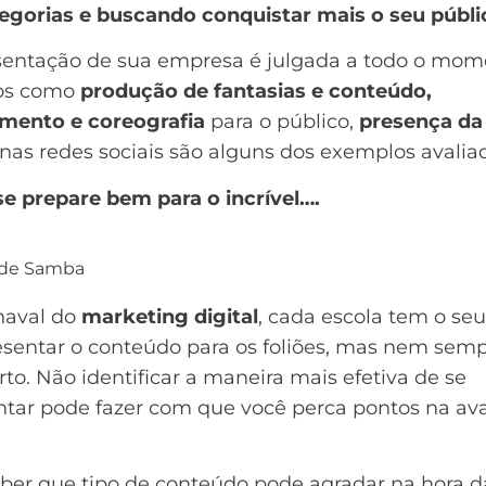
legorias e buscando conquistar mais o seu públi
sentação de sua empresa é julgada a todo o mom
os como
produção de fantasias e conteúdo,
mento e coreografia
para o público,
presença da
nas redes sociais são alguns dos exemplos avalia
se prepare bem para o incrível….
 de Samba
naval do
marketing digital
, cada escola tem o seu
esentar o conteúdo para os foliões, mas nem semp
erto. Não identificar a maneira mais efetiva de se
ntar pode fazer com que você perca pontos na ava
aber que tipo de conteúdo pode agradar na hora d