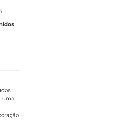
e
o.
nidos
údos
de uma
coração