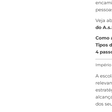
encami
pessoas
Veja ab
do A.s.
Como a
Tipos 
4 pass
Império
A esco
relevan
estrat
alcanç
dos seu