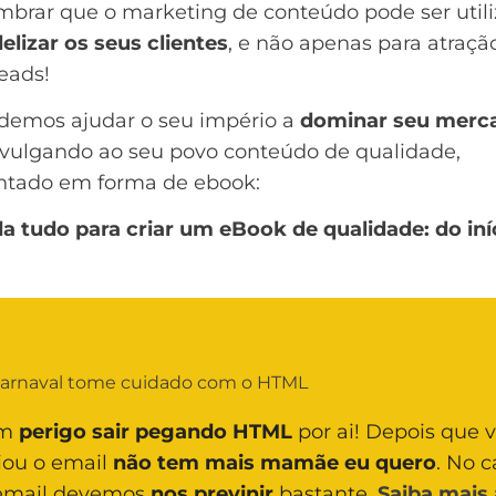
mbrar que o marketing de conteúdo pode ser util
delizar os seus clientes
, e não apenas para atraçã
eads!
demos ajudar o seu império a
dominar seu merc
divulgando ao seu povo conteúdo de qualidade,
ntado em forma de
ebook
:
a tudo para criar um eBook de qualidade: do iní
arnaval tome cuidado com o HTML
um
perigo sair pegando HTML
por ai! Depois que 
iou o email
não tem mais mamãe eu quero
. No c
email devemos
nos previnir
bastante.
Saiba mais 