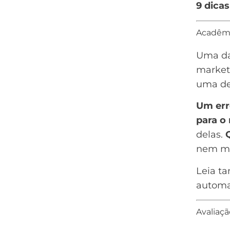
9 dicas
Acadêmi
Uma da
market
uma de
Um err
para o
delas.
nem me
Leia t
autom
Avaliaçã