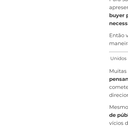
apresen
buyer 
necess
Então 
maneir
Unidos 
Muitas
pensa
comete
direcio
Mesmo 
de púb
vícios 