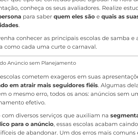
tação, conheça os seus avaliadores. Realize estu
persona
para saber
quem eles são
e
quais as sua
idades
.
venha conhecer as principais escolas de samba e 
a como cada uma curte o carnaval.
do Anúncio sem Planejamento
 escolas cometem exageros em suas apresentaçõ
ndo em
atrair mais seguidores
fiéis
. Algumas del
m o mesmo erro, todos os anos: anúncios sem u
namento efetivo.
com diversos serviços que auxiliam na
segment
lico para o anúncio
, essas escolas acabam caind
difíceis de abandonar. Um dos erros mais comuns 