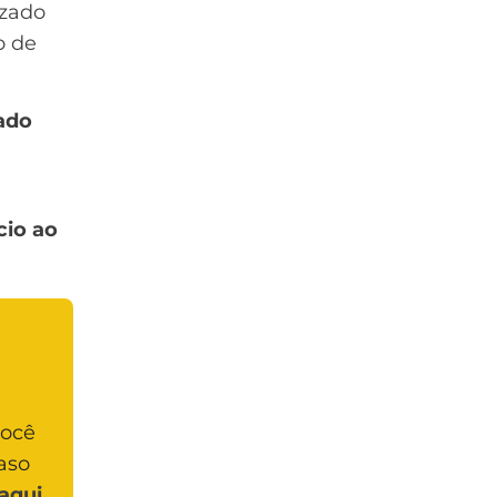
izado
o de
ado
cio ao
você
aso
aqui