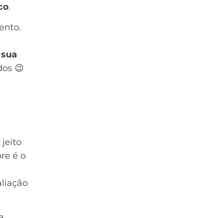
co
.
ento.
 sua
dos 😉
 jeito
re é o
liação
a