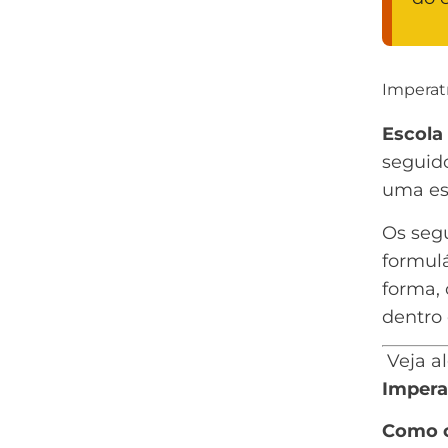
Imperat
Escola
seguido
uma est
Os segu
formulá
forma, 
dentro 
Veja a
Imperat
Como c