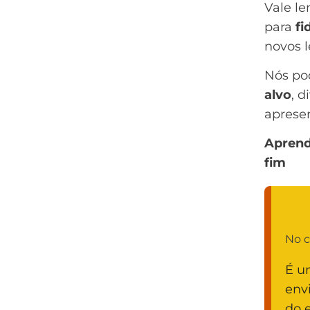
Vale le
para
fi
novos l
Nós po
alvo
, 
aprese
Aprend
fim
No c
É 
env
do 