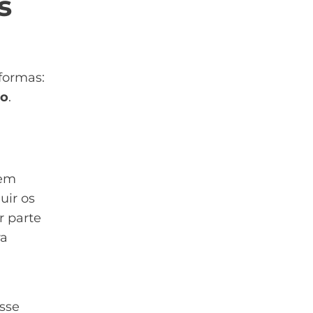
s
formas:
do
.
nem
uir os
r parte
ra
sse