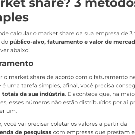
rket share? 3 método
mples
ode calcular o market share da sua empresa de 3 
s do
público-alvo, faturamento e valor de merca
ver abaixo!
ramento
ar o market share de acordo com o faturamento 
é uma tarefa simples, afinal, você precisa conseg
 totais da sua
indústria
. E acontece que, na maio
es, esses números não estão distribuídos por aí p
er um.
o, você vai precisar coletar os valores a partir da
nda de pesquisas
com empresas que prestam e