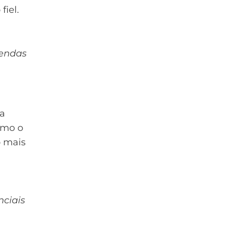
fiel.
vendas
da
omo o
o mais
nciais