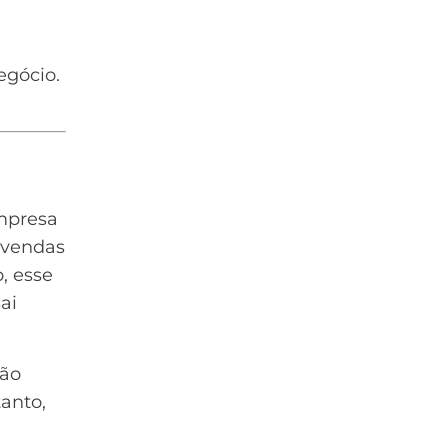
egócio.
mpresa
 vendas
, esse
ai
são
tanto,