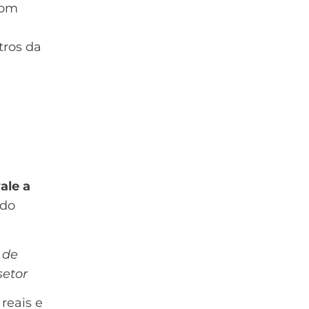
com
tros da
ale a
ado
 de
setor
reais e