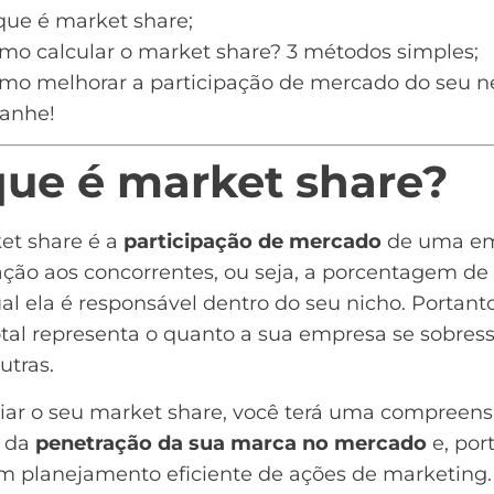
que é market share;
mo calcular o market share? 3 métodos simples;
mo melhorar a participação de mercado do seu n
anhe!
que é market share?
et share é a
participação de mercado
de uma e
ação aos concorrentes, ou seja, a porcentagem de
al ela é responsável dentro do seu nicho. Portanto
otal representa o quanto a sua empresa se sobress
utras.
liar o seu market share, você terá uma compreen
 da
penetração da sua
marca
no mercado
e, por
um
planejamento eficiente de ações de marketing
.