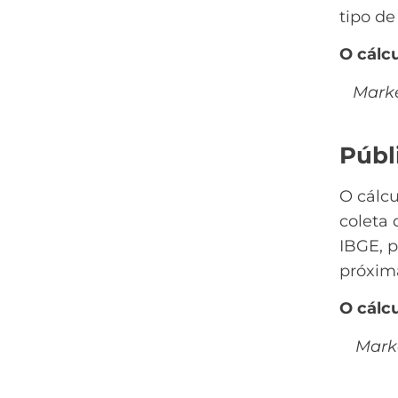
tipo de
O cálcu
Marke
Públ
O cálcu
coleta 
IBGE
, 
próxima
O cálcu
Marke