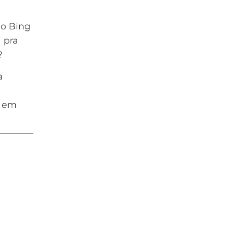
 o Bing
 pra
?
a
r em