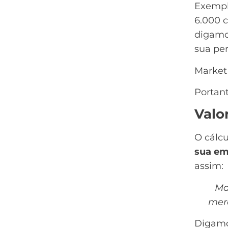
Exempl
6.000 
digamo
sua
pe
Market 
Portan
Valo
O cálc
sua em
assim:
Ma
merc
Digamo