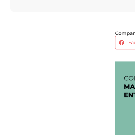
Compart
Fa