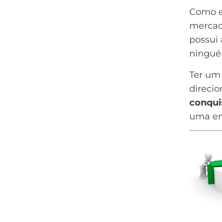
Como e
merca
possui 
ningué
Ter um
direci
conqui
uma em