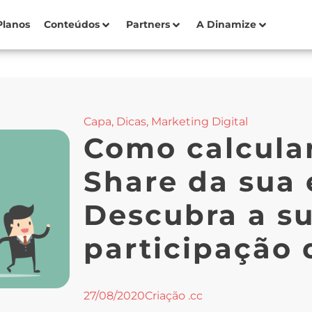
Planos
Conteúdos
Partners
A Dinamize
Capa
,
Dicas
,
Marketing Digital
Como calcula
Share da sua
Descubra a s
participação
27/08/2020
Criação .cc