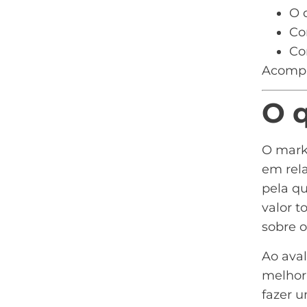
O 
Co
Co
Acomp
O 
O mark
em rel
pela qu
valor t
sobre o
Ao ava
melhor
fazer 