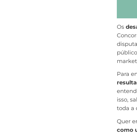
Os
des
Concorr
disput
públic
market
Para e
result
entend
isso, s
toda a 
Quer e
como u