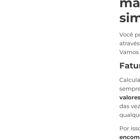
ma
si
Você p
atravé
Vamos 
Fatu
Calcul
sempre 
valores
das vez
qualqu
Por iss
encome