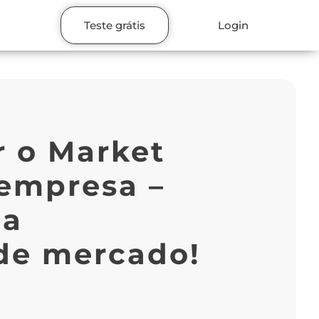
Teste grátis
Login
r o Market
 empresa –
ua
 de mercado!