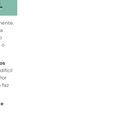
mente.
 a
o
 o
 os
ifícil
Por
 faz
 e