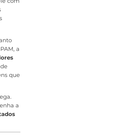
ele com
s
s
anto
SPAM, a
dores
 de
ens que
ega.
 tenha
a
tados