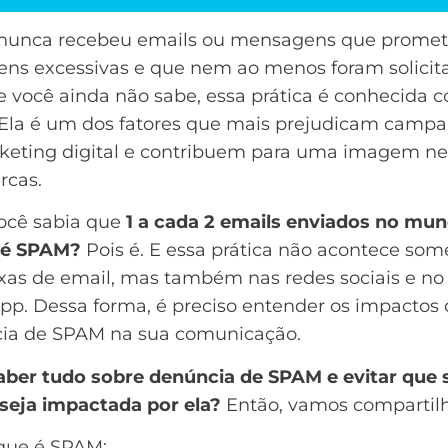
unca recebeu emails ou mensagens que prome
ens excessivas e que nem ao menos foram solicit
e você ainda não sabe, essa prática é conhecida 
 Ela é um dos fatores que mais prejudicam
campa
eting digital
e contribuem para uma imagem ne
rcas.
você sabia que
1 a cada 2 emails enviados no mu
o é SPAM?
Pois é. E essa prática não acontece som
ixas de email, mas também nas redes sociais e no
app
. Dessa forma, é preciso entender os impacto
ia de SPAM na sua comunicação.
aber tudo sobre denúncia de SPAM e evitar que 
seja impactada por ela?
Então, vamos compartilh
que é SPAM;