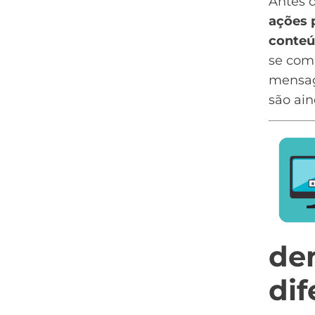
Antes 
ações 
conteú
se com
mensag
são ain
de
dif