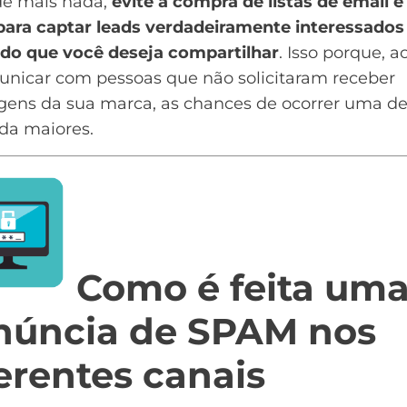
de mais nada,
evite a compra de listas de email e 
para
captar leads
verdadeiramente interessados
do que você deseja compartilhar
. Isso porque, a
unicar com pessoas que não solicitaram receber
ens da sua marca, as chances de ocorrer uma d
da maiores.
Como é feita um
núncia de SPAM nos
erentes canais