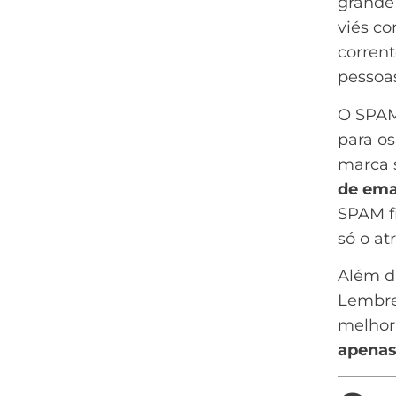
grande
viés co
corren
pessoas
O SPAM
para o
marca s
de emai
SPAM f
só o at
Além di
Lembre
melhor 
apenas