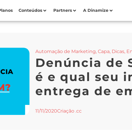
Planos
Conteúdos
Partners
A Dinamize
Automação de Marketing
,
Capa
,
Dicas
,
Em
Denúncia de 
é e qual seu 
entrega de e
11/11/2020
Criação .cc