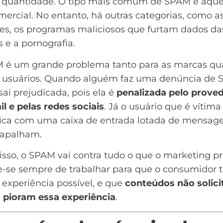
 quantidade. O tipo mais comum de SPAM é aqu
mercial. No entanto, há outras categorias, como a
tes, os programas maliciosos que furtam dados da
 e a pornografia.
 é um grande problema tanto para as marcas qu
s usuários. Quando alguém faz uma denúncia de 
ai prejudicada, pois ela é
penalizada pelo prove
l e pelas redes sociais
. Já o usuário que é vítima
ica com uma caixa de entrada lotada de mensag
rapalham.
sso, o SPAM vai contra tudo o que o marketing pr
-se sempre de trabalhar para que o consumidor
experiência possível
, e que
conteúdos não solici
 pioram essa experiência
.