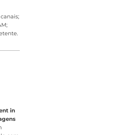
canais;
AM;
etente.
nt in
agens
m