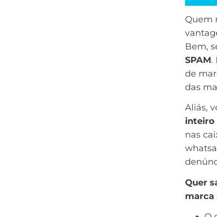
Quem n
vantag
Bem, s
SPAM
.
de mark
das ma
Aliás, 
inteir
nas ca
whats
denúnc
Quer s
marca 
O 