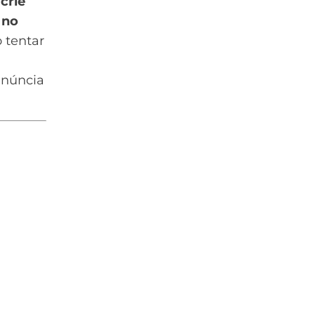
crie
 no
o tentar
enúncia
a