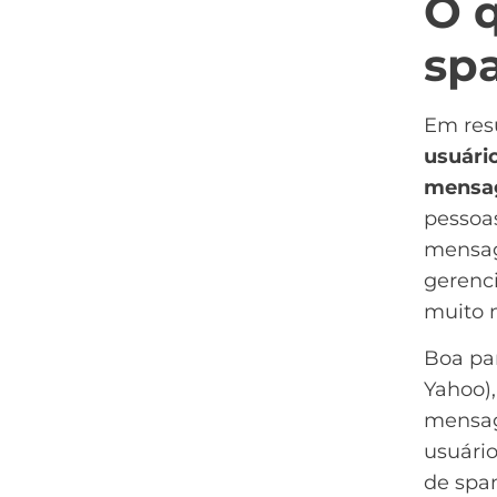
O 
sp
Em res
usuári
mensa
pessoa
mensag
gerenci
muito 
Boa pa
Yahoo),
mensag
usuário
de spa