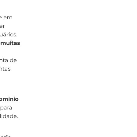
te em
er
uários.
 muitas
nta de
ntas
omínio
 para
lidade.