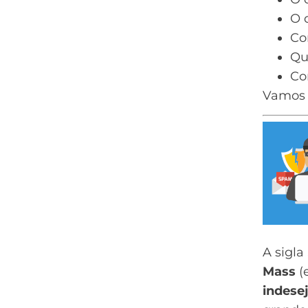
O 
Co
Qu
Co
Vamos 
A sigla
Mass
(
indesej