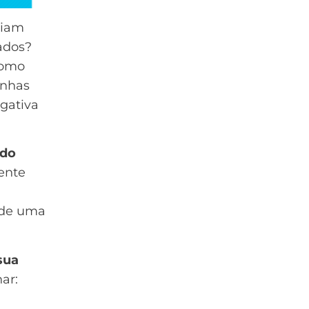
tiam
ados?
como
nhas
gativa
ndo
ente
s de uma
sua
ar: