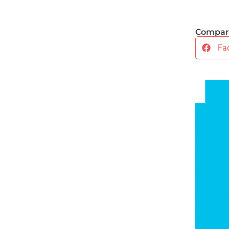
Compart
Fa