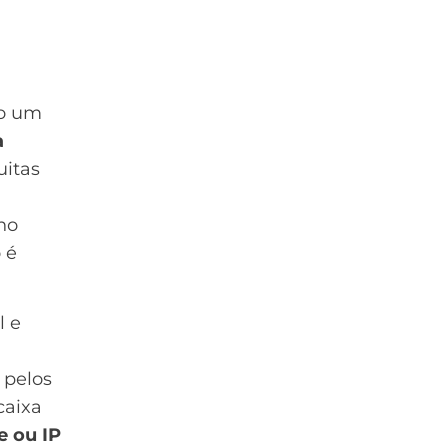
do um
a
uitas
no
 é
l e
 pelos
caixa
e ou IP