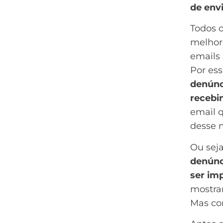
de env
Todos 
melhori
emails 
Por ess
denúnc
recebi
email q
desse 
Ou sej
denúnc
ser im
mostra
Mas co