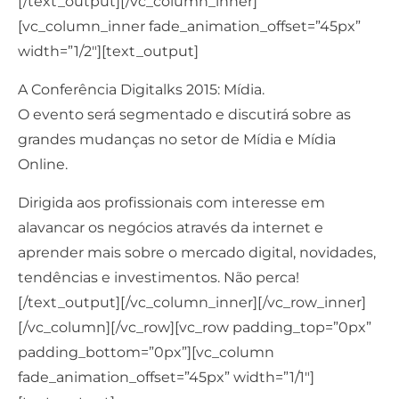
[/text_output][/vc_column_inner]
[vc_column_inner fade_animation_offset=”45px”
width=”1/2″][text_output]
A Conferência Digitalks 2015: Mídia.
O evento será segmentado e discutirá sobre as
grandes mudanças no setor de Mídia e Mídia
Online.
Dirigida aos profissionais com interesse em
alavancar os negócios através da internet e
aprender mais sobre o mercado digital, novidades,
tendências e investimentos. Não perca!
[/text_output][/vc_column_inner][/vc_row_inner]
[/vc_column][/vc_row][vc_row padding_top=”0px”
padding_bottom=”0px”][vc_column
fade_animation_offset=”45px” width=”1/1″]