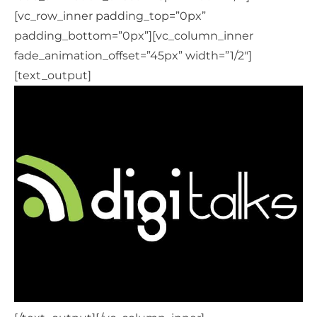
[vc_row_inner padding_top=”0px”
padding_bottom=”0px”][vc_column_inner
fade_animation_offset=”45px” width=”1/2″]
[text_output]