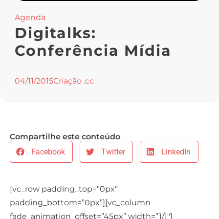
Agenda
Digitalks:
Conferência Mídia
04/11/2015
Criação .cc
Compartilhe este conteúdo
Facebook
Twitter
LinkedIn
[vc_row padding_top=”0px”
padding_bottom=”0px”][vc_column
fade_animation_offset=”45px” width=”1/1″]