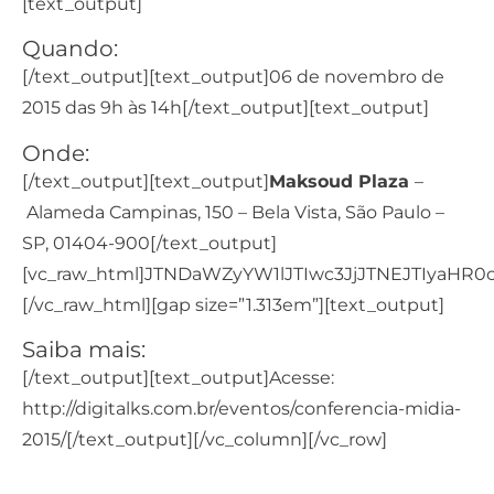
[text_output]
Quando:
[/text_output][text_output]06 de novembro de
2015 das 9h às 14h[/text_output][text_output]
Onde:
[/text_output][text_output]
Maksoud Plaza
–
Alameda Campinas, 150 – Bela Vista, São Paulo –
SP, 01404-900[/text_output]
[vc_raw_html]JTNDaWZyYW1lJTIwc3JjJTNEJTIya
[/vc_raw_html][gap size=”1.313em”][text_output]
Saiba mais:
[/text_output][text_output]Acesse:
http://digitalks.com.br/eventos/conferencia-midia-
2015/
[/text_output][/vc_column][/vc_row]