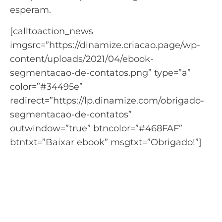
esperam.
[calltoaction_news
imgsrc=”https://dinamize.criacao.page/wp-
content/uploads/2021/04/ebook-
segmentacao-de-contatos.png” type=”a”
color=”#34495e”
redirect=”https://lp.dinamize.com/obrigado-
segmentacao-de-contatos”
outwindow=”true” btncolor=”#468FAF”
btntxt=”Baixar ebook” msgtxt=”Obrigado!”]
Guia completo da
Segmentação de Contatos
Diferentes formas de segmentar seu
público.