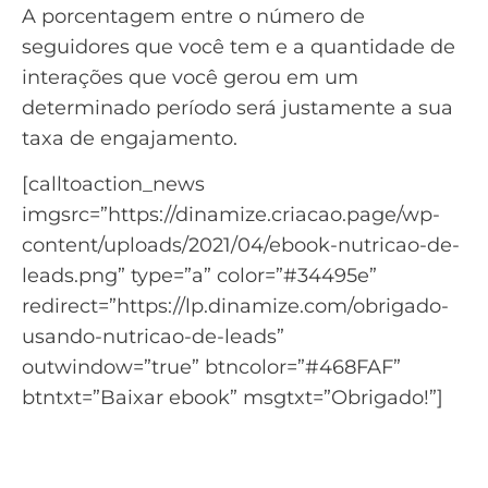
A porcentagem entre o número de
seguidores que você tem e a quantidade de
interações que você gerou em um
determinado período será justamente a sua
taxa de engajamento.
[calltoaction_news
imgsrc=”https://dinamize.criacao.page/wp-
content/uploads/2021/04/ebook-nutricao-de-
leads.png” type=”a” color=”#34495e”
redirect=”https://lp.dinamize.com/obrigado-
usando-nutricao-de-leads”
outwindow=”true” btncolor=”#468FAF”
btntxt=”Baixar ebook” msgtxt=”Obrigado!”]
Saiba como usar a nutrição
de leads para gerar novas