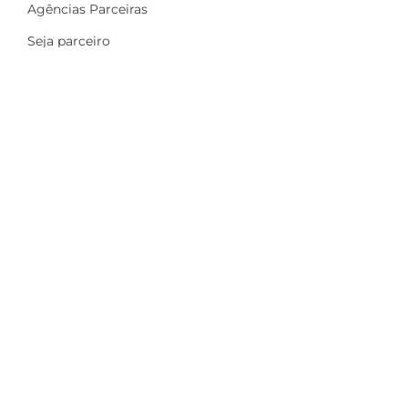
Agências Parceiras
Seja parceiro
A Dinamize
Quem Somos
Fale Conosco
Ações sociais
Trabalhe Conosco
Mais
Identidade visual
Newsletter
Indique e ganhe
Política de privacidade