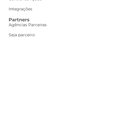
Integrações
Partners
Agências Parceiras
Seja parceiro
A Dinamize
Quem Somos
Fale Conosco
Ações sociais
Trabalhe Conosco
Mais
Identidade visual
Newsletter
Indique e ganhe
Política de privacidade