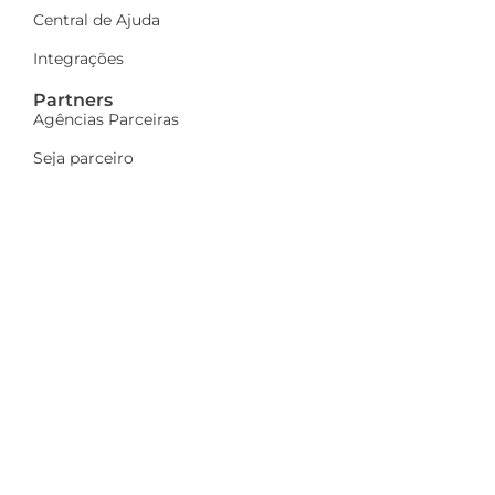
Central de Ajuda
Integrações
Partners
Agências Parceiras
Seja parceiro
A Dinamize
Quem Somos
Fale Conosco
Ações sociais
Trabalhe Conosco
Mais
Identidade visual
Newsletter
Indique e ganhe