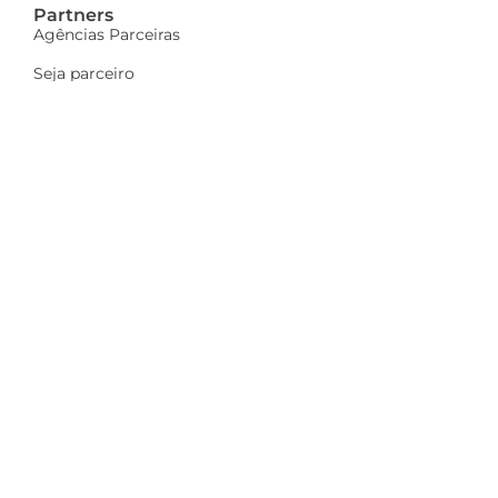
Partners
Agências Parceiras
Seja parceiro
A Dinamize
Quem Somos
Fale Conosco
Ações sociais
Trabalhe Conosco
Mais
Identidade visual
Newsletter
Indique e ganhe
Política de privacidade