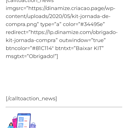
[calltoaction_news
imgsrc=”https://dinamize.criacao.page/wp-
content/uploads/2020/05/kit-jornada-de-
compra.png” type=”a” color=”#34495e”
redirect=”https://lp.dinamize.com/obrigado-
kit-jornada-compra” outwindow=”true”
btncolor=”#81C114″ btntxt=”Baixar KIT”
msgtxt=”Obrigado!”]
Quer aprender mais sobre a
jornada de compra?
Baixe o KIT da Jornada de Compra
[/calltoaction_news]