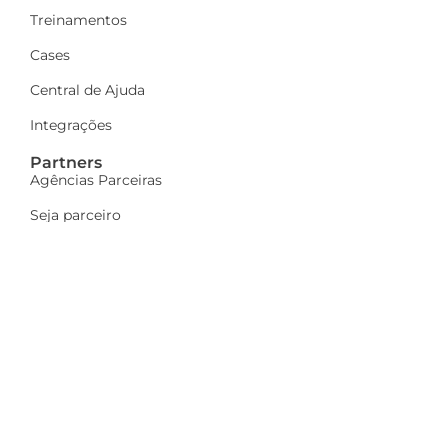
Treinamentos
Cases
Central de Ajuda
Integrações
Partners
Agências Parceiras
Seja parceiro
A Dinamize
Quem Somos
Fale Conosco
Ações sociais
Trabalhe Conosco
Mais
Identidade visual