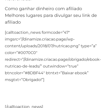
Como ganhar dinheiro com afiliado
Melhores lugares para divulgar seu link de
afiliado
[calltoaction_news formcode=”47″
imgsrc=”//dinamize.criacao.page/wp-
content/uploads/2018/07/nutricao.png” type=”a”
color=”#0070C0″
redirect=”//dinamize.criacao.page/obrigado/ebook-
nutricao-de-leads/” outwindow=”true”
btncolor=”#8DBF44″ btntxt=”Baixar ebook”
msgtxt=”Obrigado!”]
Saiba como usar a nutrição de leads para gerar
novas vendas
[/calltoaction_news]