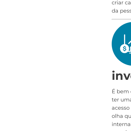
criar 
da pess
in
É bem 
ter um
acesso 
olha qu
interna