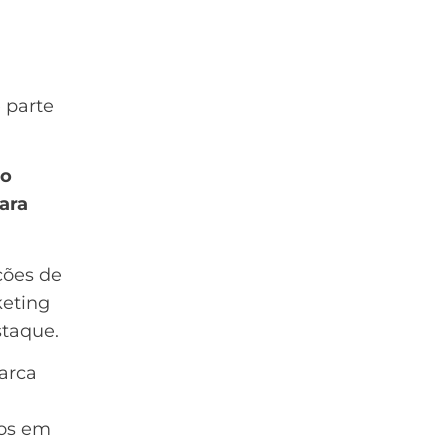
 parte
o
ara
ções de
keting
staque.
arca
ços em