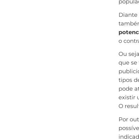
popula
Diante 
também
potenc
o contr
Ou sej
que se 
publici
tipos 
pode a
existi
O resu
Por out
possíve
indicad