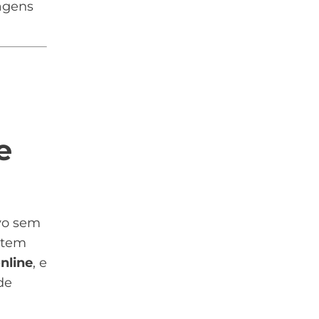
agens
e
vo sem
 tem
nline
, e
de