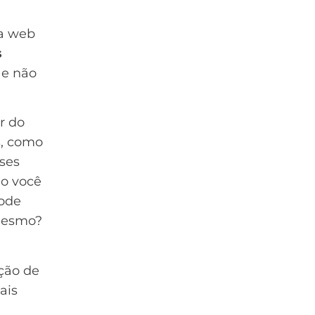
na web
s
, e não
r do
s, como
sses
mo você
pode
 mesmo?
ção de
ais