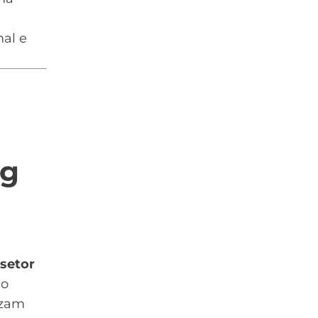
al e
ng
 setor
 o
izam