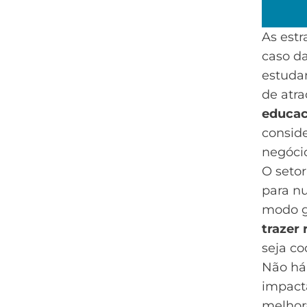
As estr
caso da
estudan
de atra
educac
consid
negóci
O seto
para nu
modo g
trazer 
seja co
Não há
impacta
melhor