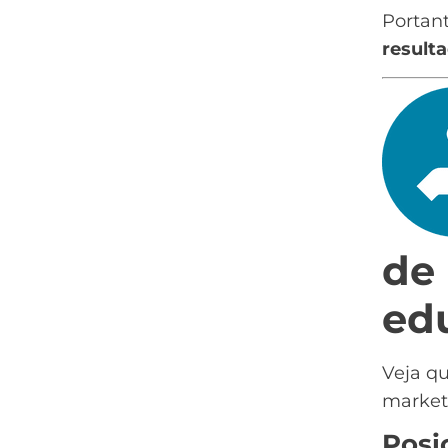
Portan
result
de 
ed
Veja qu
market
Posi