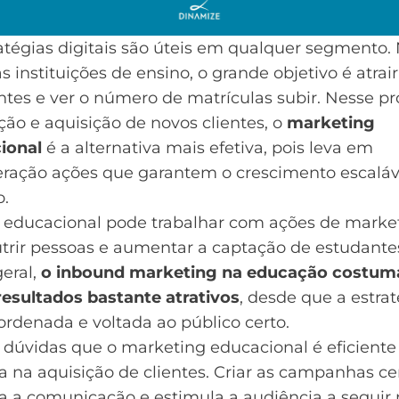
atégias digitais são úteis em qualquer segmento.
s instituições de ensino, o grande objetivo é atrair
tes e ver o número de matrículas subir. Nesse p
ção e aquisição de novos clientes, o
marketing
ional
é a alternativa mais efetiva, pois leva em
eração ações que garantem o crescimento escaláv
o.
r educacional pode trabalhar com ações de marke
trir pessoas e aumentar a captação de estudante
eral,
o inbound marketing na educação costum
resultados bastante atrativos
, desde que a estra
ordenada e voltada ao público certo.
 dúvidas que o marketing educacional é eficiente
 na aquisição de clientes. Criar as campanhas ce
a a
comunicação
e estimula a audiência a seguir