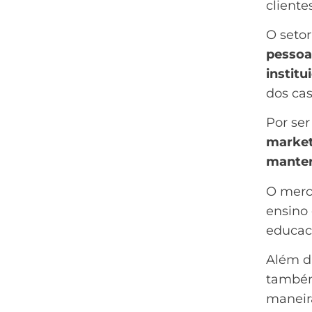
clientes
O setor
pessoa
institu
dos cas
Por ser
market
manter
O merc
ensino 
educac
Além di
também
maneir