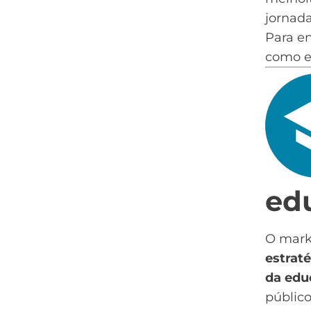
jornad
Para e
como es
ed
O mark
estrat
da edu
público