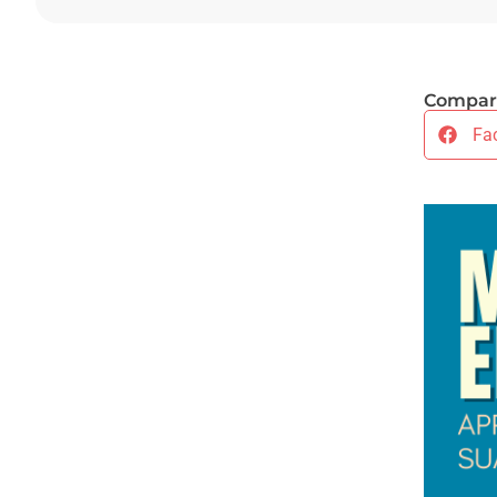
Compart
Fa