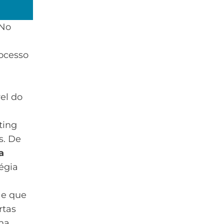
 No
rocesso
el do
ting
s. De
a
tégia
 e que
rtas
 na