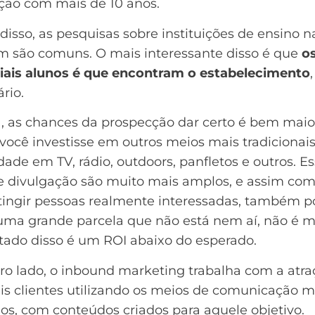
ção com mais de 10 anos.
disso, as pesquisas sobre instituições de ensino 
 são comuns. O mais interessante disso é que
o
iais alunos é que encontram o estabelecimento
ário.
a, as chances da prospecção dar certo é bem maio
você investisse em outros meios mais tradicionai
dade em TV, rádio, outdoors, panfletos e outros. E
de divulgação são muito mais amplos, e assim co
tingir pessoas realmente interessadas, também 
r uma grande parcela que não está nem aí, não é
ltado disso é um
ROI
abaixo do esperado.
ro lado, o inbound marketing trabalha com a atra
is clientes utilizando os meios de comunicação m
os, com conteúdos criados para aquele objetivo.