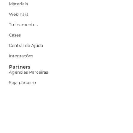
Materiais
Webinars
Treinamentos
Cases
Central de Ajuda
Integrações
Partners
Agências Parceiras
Seja parceiro
A Dinamize
Quem Somos
Fale Conosco
Ações sociais
Trabalhe Conosco