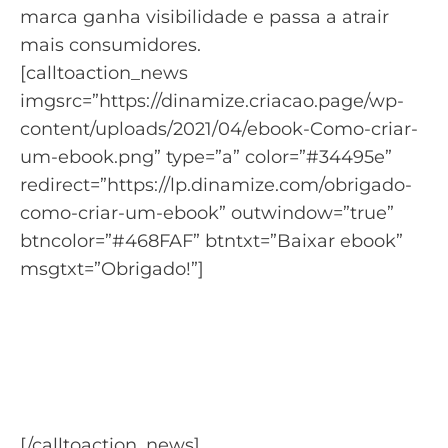
marca ganha visibilidade e passa a atrair
mais consumidores.
[calltoaction_news
imgsrc=”https://dinamize.criacao.page/wp-
content/uploads/2021/04/ebook-Como-criar-
um-ebook.png” type=”a” color=”#34495e”
redirect=”https://lp.dinamize.com/obrigado-
como-criar-um-ebook” outwindow=”true”
btncolor=”#468FAF” btntxt=”Baixar ebook”
msgtxt=”Obrigado!”]
Aprenda tudo para criar um
eBook de qualidade
Baixe o material: Como Criar um Ebook do
zero.
[/calltoaction_news]