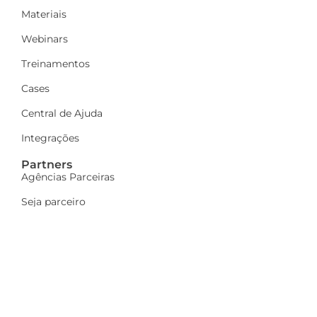
Materiais
Webinars
Treinamentos
Cases
Central de Ajuda
Integrações
Partners
Agências Parceiras
Seja parceiro
A Dinamize
Quem Somos
Fale Conosco
Ações sociais
Trabalhe Conosco