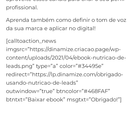
profissional.
Aprenda também como
definir o tom de voz
da sua marca
e aplicar no digital!
[calltoaction_news
imgsrc=”https://dinamize.criacao.page/wp-
content/uploads/2021/04/ebook-nutricao-de-
leads.png” type=”a” color=”#34495e”
redirect=”https://lp.dinamize.com/obrigado-
usando-nutricao-de-leads”
outwindow=”true” btncolor=”#468FAF”
btntxt=”Baixar ebook” msgtxt=”Obrigado!”]
Saiba como usar a nutrição
de leads para gerar novas
vendas