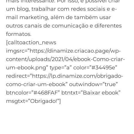
mais interessante. Por isso, é possível criar
um blog, trabalhar com redes sociais e
e-
mail marketing
, além de também usar
outros canais de comunicação e diferentes
formatos.
[calltoaction_news
imgsrc=”https://dinamize.criacao.page/wp-
content/uploads/2021/04/ebook-Como-criar-
um-ebook.png” type=”a” color=”#34495e”
redirect=”https://lp.dinamize.com/obrigado-
como-criar-um-ebook” outwindow=”true”
btncolor=”#468FAF” btntxt=”Baixar ebook”
msgtxt=”Obrigado!”]
Aprenda tudo para criar um
eBook de qualidade