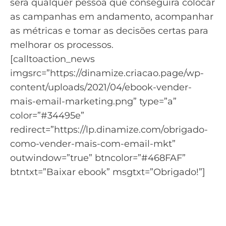
será qualquer pessoa que conseguirá colocar
as campanhas em andamento, acompanhar
as
métricas
e tomar as decisões certas para
melhorar os processos.
[calltoaction_news
imgsrc=”https://dinamize.criacao.page/wp-
content/uploads/2021/04/ebook-vender-
mais-email-marketing.png” type=”a”
color=”#34495e”
redirect=”https://lp.dinamize.com/obrigado-
como-vender-mais-com-email-mkt”
outwindow=”true” btncolor=”#468FAF”
btntxt=”Baixar ebook” msgtxt=”Obrigado!”]
Quer saber como o Email
Marketing pode ajudar a
aumentar suas vendas?