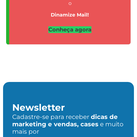
o
Dinamize Mail!
Conheça agora
Newsletter
Cadastre-se para receber
dicas de
marketing e vendas, cases
e muito
mais por