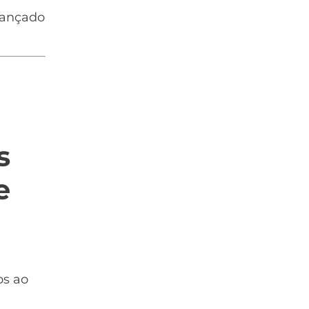
lançado
s
e
os ao