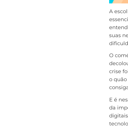
A esco
essenc
entend
suas ne
dificul
O comér
decolo
crise 
o quão 
consig
E é ne
da imp
digitai
tecnol