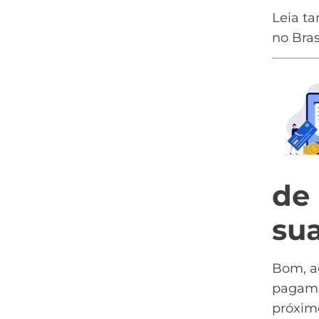
Leia t
no Bras
de
su
Bom, a
pagamen
próximo