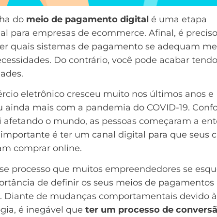
lha do
meio de pagamento digital
é uma etapa
ial para empresas de
ecommerce
. Afinal, é precis
er quais sistemas de pagamento se adequam mel
cessidades. Do contrário, você pode acabar tendo
dades.
cio eletrônico cresceu muito nos últimos anos e
u ainda mais com a pandemia do COVID-19. Conf
foi afetando o mundo, as pessoas começaram a en
importante é ter um canal digital para que seus c
am comprar online.
sse processo que muitos empreendedores se esq
ortância de definir os seus meios de pagamentos
s. Diante de
mudanças comportamentais devido à
ogia
, é inegável que
ter um processo de convers