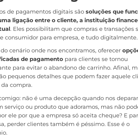
os de pagamentos digitais são
soluções que fun
a ligação entre o cliente, a instituição financei
tual
. Eles possibilitam que compras e transações
de consumidor para empresa, e tudo digitalmente.
 do cenário onde nos encontramos, oferecer
opçõ
ificadas de pagamento
para clientes se tornou
nte para evitar o
abandono de carrinho
. Afinal, 
são pequenos detalhes que podem fazer aquele cl
r da compra.
comigo: não é uma decepção quando nos depar
 serviço ou produto que adoramos, mas não po
or ele por que a empresa só aceita cheque? E par
a, perder clientes também é péssimo. Esse é o
io.