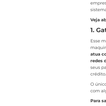
empres
sistem
Veja ab
1. G
Esse m
maquini
atua c
redes 
seus pa
crédito
O único
com al
Para s