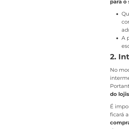
para o 
Qu
co
ad
A 
es
2. I
No mod
interme
Portan
do loji
É impor
ficará 
compr