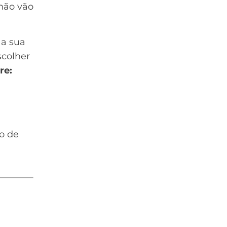
 não vão
 a sua
scolher
re:
o de