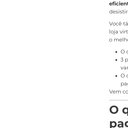
eficie
desisti
Você t
loja vir
o melh
O 
3 
va
O 
pa
Vem co
O 
pa