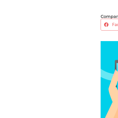
Compart
Fa