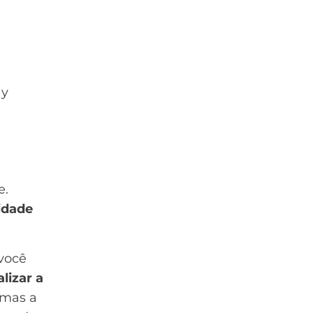
ay
e.
idade
 você
alizar a
 mas a