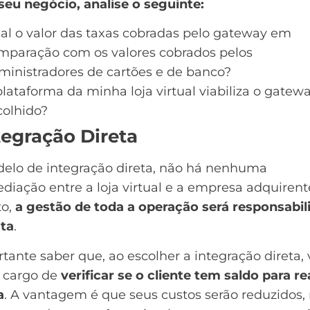
seu negócio, analise o seguinte:
al o valor das taxas cobradas pelo gateway em
mparação com os valores cobrados pelos
ministradores de cartões e de banco?
plataforma da minha loja virtual viabiliza o gatew
colhido?
ntegração Direta
elo de integração direta, não há nenhuma
diação entre a loja virtual e a empresa adquirent
to,
a gestão de toda a operação será responsabil
sta
.
tante saber que, ao escolher a integração direta,
a cargo de
verificar se o cliente tem saldo para re
a
. A vantagem é que seus custos serão reduzidos,