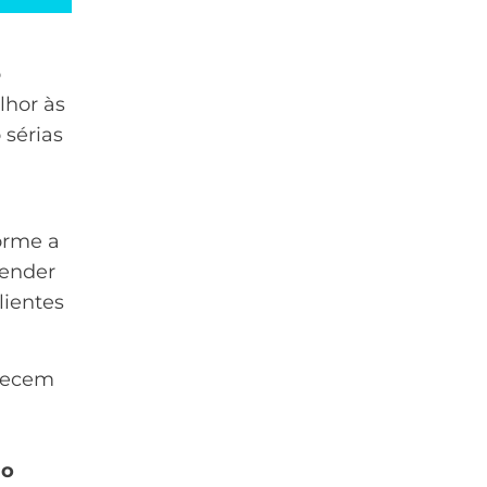
o
hor às
 sérias
orme a
tender
lientes
uecem
ão