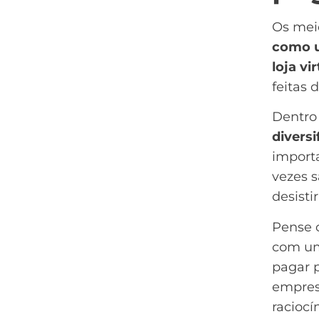
Os mei
como um
loja vir
feitas 
Dentro
divers
importa
vezes 
desisti
Pense 
com um
pagar p
empres
raciocín