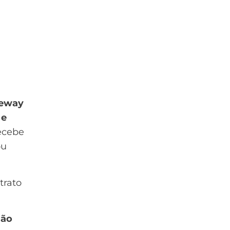
a
teway
 e
ecebe
ou
trato
ção