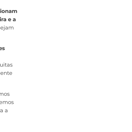
cionam
ra e a
 sejam
es
muitas
iente
amos
demos
a a