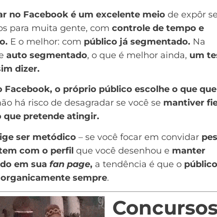
ar no Facebook é um excelente meio
de expôr
s
os para muita gente, com
controle de tempo e
o.
E o melhor: com
público já segmentado.
Na
de
auto segmentado
, o que é melhor ainda,
um te
im dizer.
 Facebook, o próprio público escolhe o que que
ão há risco de desagradar se você se
mantiver fie
 que pretende atingir.
ige ser metódico
– se você focar em convidar
pe
tem com o perfil
que você desenhou e
manter
údo em sua
fan page
,
a tendência é que o
públic
 organicamente sempre
.
Concursos