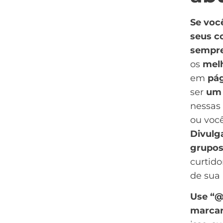
Se voc
seus co
sempre 
os
melh
em
pág
ser
um 
nessas
ou voc
Divulg
grupos
curtido
de sua
Use “
marcar