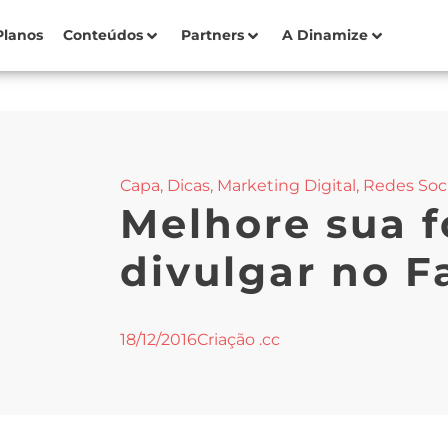
Planos
Conteúdos
Partners
A Dinamize
Capa
,
Dicas
,
Marketing Digital
,
Redes Soci
Melhore sua 
divulgar no 
18/12/2016
Criação .cc