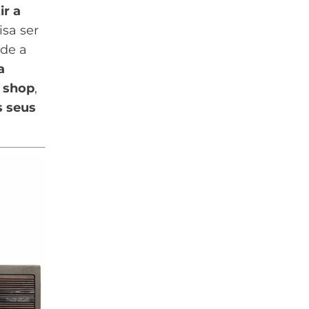
ir a
isa ser
de a
a
 shop
,
s seus