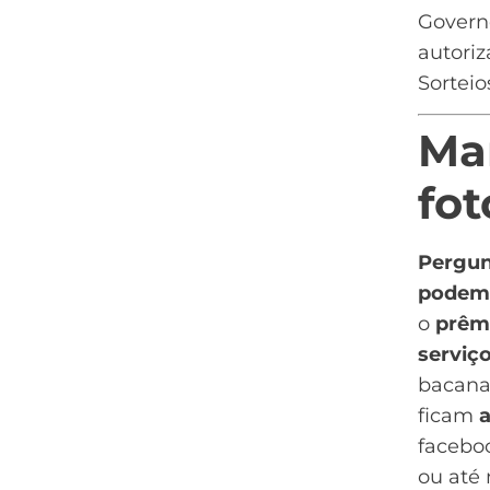
Govern
autori
Sorteio
Ma
fot
Pergun
podem
o
prêm
serviç
bacana 
ficam
a
faceboo
ou até