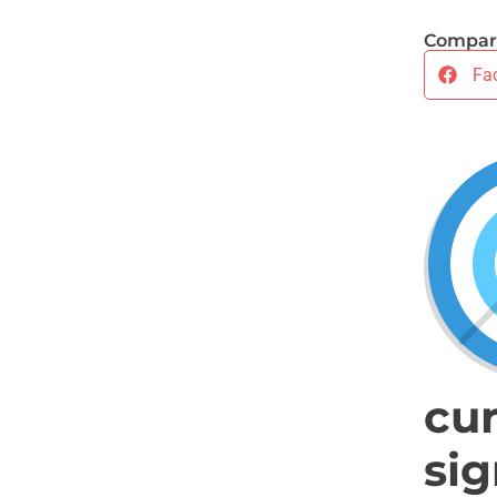
Compart
Fa
cu
sig