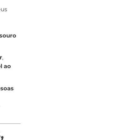
eus
souro
r
,
l ao
ssoas
o
,