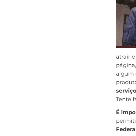
atrair 
página
algum
produt
serviç
Tente f
É impor
permit
Federa