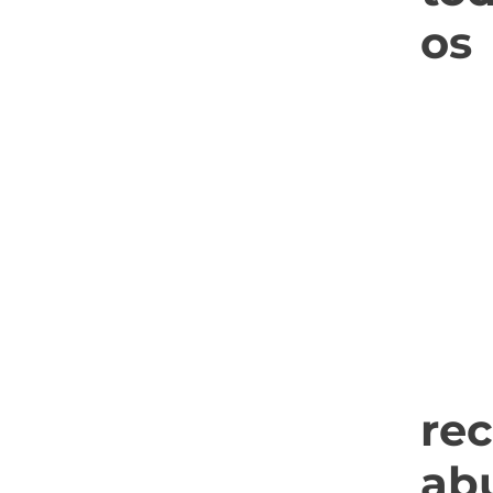
os
rec
ab