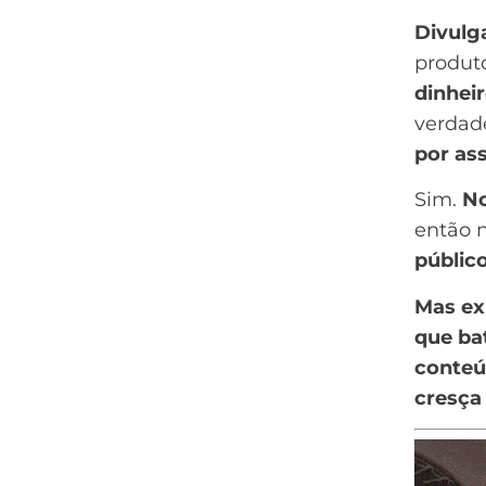
Divulg
produt
dinheir
verda
por ass
Sim.
No
então n
público
Mas ex
que ba
conte
cresça