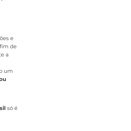
ões e
afim de
te a
o um
 ou
sil
só é