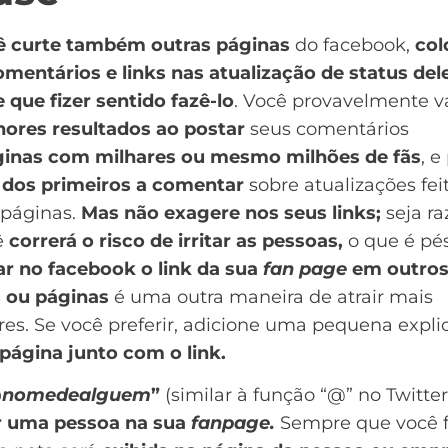
ê curte também outras páginas
do facebook,
col
mentários e links nas atualização de status del
que fizer sentido fazê-lo
. Você provavelmente va
ores resultados ao postar
seus comentários
inas com milhares ou mesmo milhões de fãs
, e
dos primeiros a comentar
sobre atualizações fei
 páginas.
Mas não exagere nos seus links;
seja ra
ê
correrá o risco de irritar as pessoas,
o que é pé
ar no facebook o link da sua
fan page
em outro
 ou páginas
é uma outra maneira de atrair mais
res. Se você preferir, adicione uma pequena expl
página junto com o link.
@
nomedealguem
”
(similar à função “@” no Twitter
 uma pessoa na sua
fanpage.
Sempre que você f