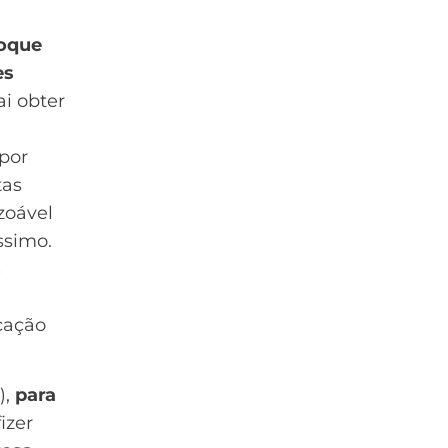
oque
es
i obter
 por
tas
zoável
ssimo.
s
icação
),
para
izer