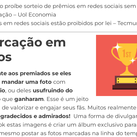
o proíbe sorteio de prêmios em redes sociais sem
zação – Uol Economia
s em redes sociais estão proibidos por lei – Tecm
rcação em
os
te aos premiados se eles
 mandar uma foto
com
io
, ou deles
usufruindo do
o
que
ganharam
. Esse é um jeito
de valorizar e engajar seus fãs. Muitos realmente
gradecidos e admirados!
Uma forma de divulgar
k estas imagens é criar um álbum exclusivo para 
 mesmo postar as fotos marcadas na linha do tem