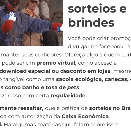
sorteios e
brindes
Você pode criar promoç
divulgar no facebook, 
e manter seus curtidores. Ofereça algo à quem cur
, pode ser um
prêmio virtual,
como acesso a
download especial ou desconto em lojas
, mesm
o tangível como uma
sacola ecológica, canecas,
os como banho e tosa de
pets
.
azer isso com certa
regularidade.
tante ressaltar,
que a prática de
sorteios no Bra
ida com autorização da
Caixa Econômica
l.
Há algumas matérias que falam sobre isso: