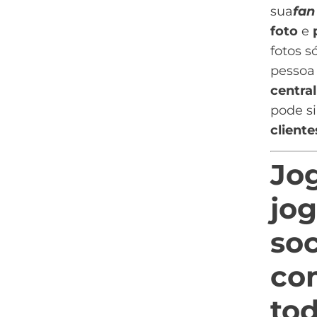
sua
fan
foto
e
fotos s
pessoa 
central
pode s
cliente
Jo
jo
soc
co
to