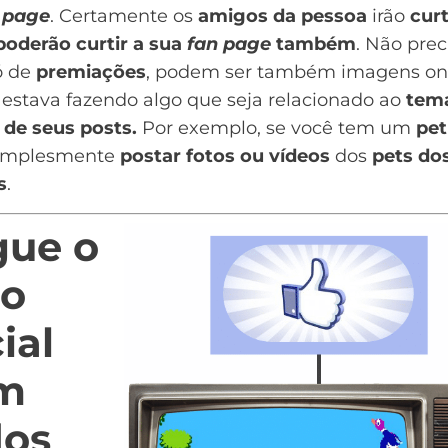
 page
. Certamente os
amigos da pessoa
irão
curt
poderão curtir a sua
fan page
também
. Não prec
ó de
premiações
, podem ser também imagens on
estava fazendo algo que seja relacionado ao
tem
 de seus posts.
Por exemplo, se você tem um
pet
implesmente
postar fotos ou vídeos
dos
pets do
s
.
gue o
go
ial
m
dos