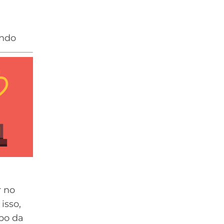
undo
 no
isso,
po da