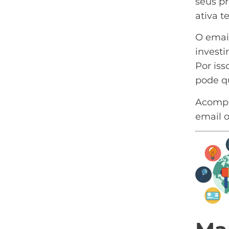
seus p
ativa 
O emai
investi
Por iss
pode qu
Acompa
email 