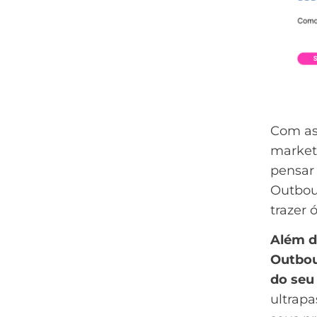
Com as
marketi
pensar
Outbou
trazer 
Além d
Outbou
do seu
ultrapa