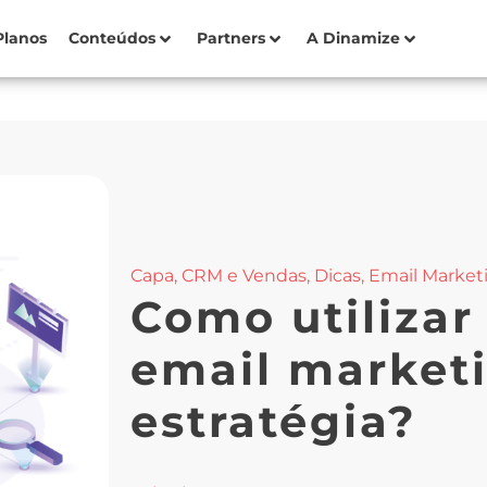
Planos
Conteúdos
Partners
A Dinamize
Capa
,
CRM e Vendas
,
Dicas
,
Email Market
Como utiliza
email market
estratégia?