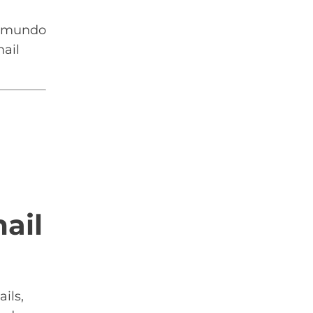
no mundo
ail
ail
ils,