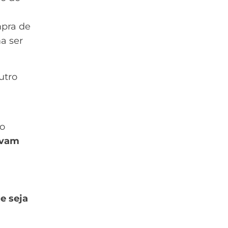
a
mpra de
a ser
utro
do
lvam
e seja