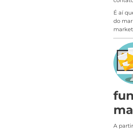
contato
É aí qu
do mar
market
fu
ma
A part