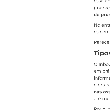
essa a
(market
de pro
No ent
os con
Parece 
Tipo
O Inbo
em prá
informa
ofertas
nas as
até me
Por out