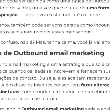
ção pode ser definida como uma tática de Outbo
ing de saída), uma vez que se trata de
uma forma
specção
— já que você está indo até o cliente.
anto, também pode ser considerada como Inbound
tatos aceitaram receber essas mensagens.
confuso, não é? Mas, tenha calma, você já vai ent
s de Outbound email marketing
und email marketing é uma estratégia que só é c
tica quando os
leads
se inscrevem e fornecem su
ções de contato. Ou seja, eles aceitam receber s
. Além disso, os inscritos conseguem
fazer altera
sinaturas
, como mudar a frequência de recebime
smo cancelar a assinatura.
ro lado, o
Outbound email marketing
seria o env