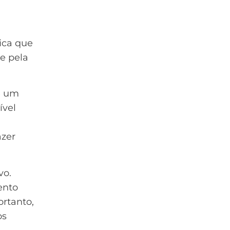
ica que
ce pela
é um
ível
azer
vo.
ento
rtanto,
os