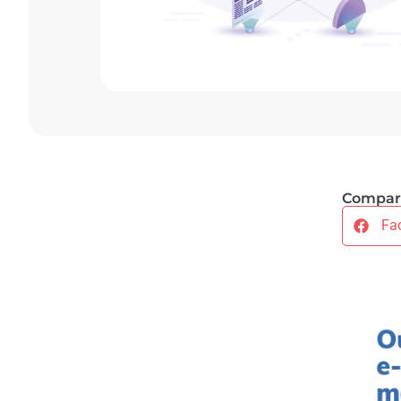
Compart
Fa