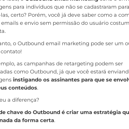
ens para indivíduos que não se cadastraram par
las, certo? Porém, você já deve saber como a co
e emails e envio sem permissão do usuário costum
ta.
anto, o Outbound email marketing pode ser um o
 contato!
emplo, as campanhas de
retargeting
podem ser
icadas como Outbound, já que você estará envian
gens
instigando os assinantes para que se envo
us conteúdos
.
eu a diferença?
de chave do Outbound é criar uma estratégia qu
onada da forma certa
.