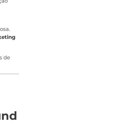
ção
osa.
keting
s de
und