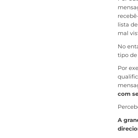
mensag
recebê-
lista d
mal vis
No ent
tipo de
Por ex
qualif
mensa
com se
Perceb
A gran
direci