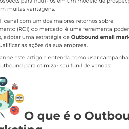
rospects para nutri-los em um modelo de prospec
tem muitas vantagens.
l, canal com um dos maiores retornos sobre
mento (
ROI
) do mercado, é uma ferramenta poder
o, adotar uma estratégia de
Outbound email mar
alificar as ações da sua empresa.
nhe este artigo e entenda como usar campanha
outbound para otimizar seu
funil de vendas
!
O que é o Outbo