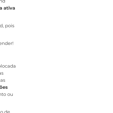
und
 ativa
, pois
ender!
olocada
as
uas
ções
nto ou
io de