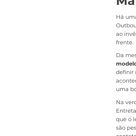
Ma
Há uma
Outbou
ao invé
frente.
Da mes
model
definir
aconte
uma b
Na verd
Entreta
que o 
são pe