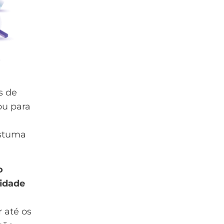
s de
ou para
ostuma
o
idade
 até os