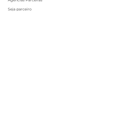
Agências Parceiras
Seja parceiro
A Dinamize
Quem Somos
Fale Conosco
Ações sociais
Trabalhe Conosco
Mais
Identidade visual
Newsletter
Indique e ganhe
Política de privacidade