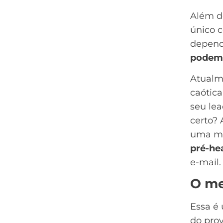
Além 
único c
depend
podem 
Atualm
caótica
seu lea
certo? 
uma me
pré-he
e-mail.
O me
Essa é
do pro