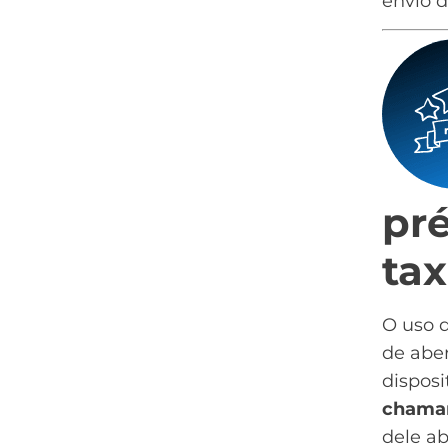
envio di
pré
tax
O uso 
de abe
disposi
chamar
dele a