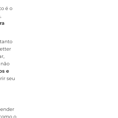
to é o
,
ra
tanto
etter
r,
 não
os e
ir seu
pender
 como o