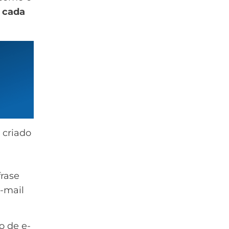
 cada
 criado
frase
e-mail
o de e-