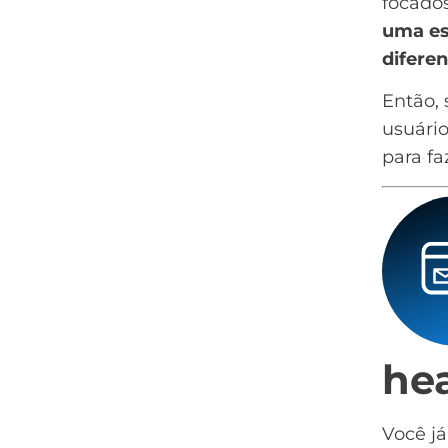
focados
uma es
diferen
Então, 
usuário
para fa
he
Você j