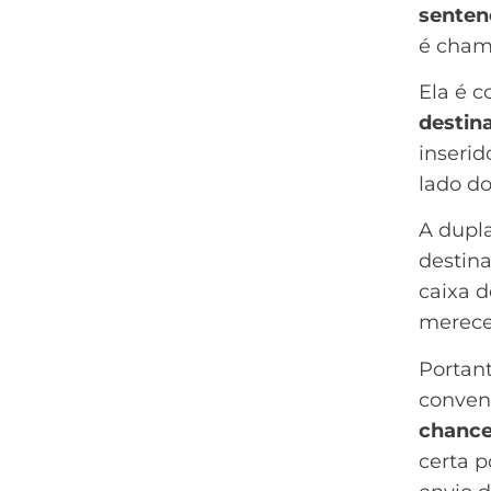
senten
é cham
Ela é 
destin
inseri
lado do
A dupla
destina
caixa d
merecer
Portant
conven
chance 
certa 