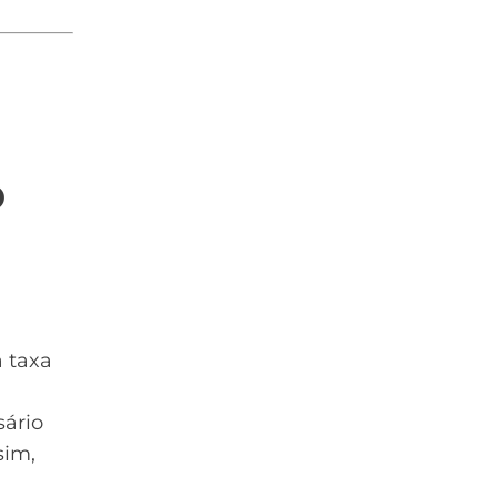
o
a
 taxa
sário
sim,