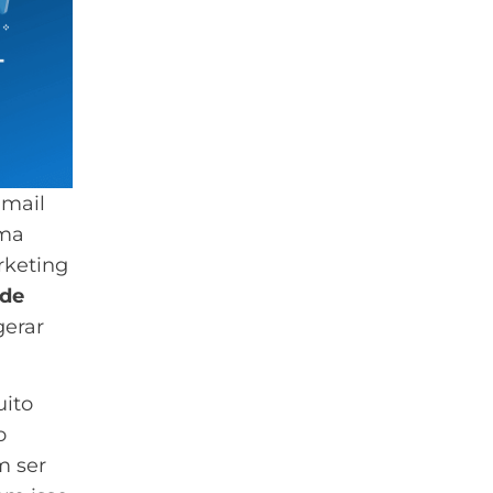
-mail
uma
rketing
 de
gerar
.
uito
o
m ser