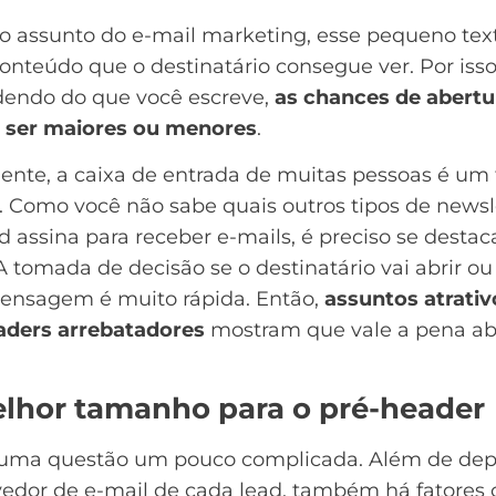
do
assunto do e-mail marketing
, esse pequeno tex
onteúdo que o destinatário consegue ver. Por isso
endo do que você escreve,
as chances de abertu
ser maiores ou menores
.
ente, a caixa de entrada de muitas pessoas é um 
. Como você não sabe quais outros tipos de
newsl
d assina para receber e-mails, é preciso se destaca
A tomada de decisão se o destinatário vai abrir ou
nsagem é muito rápida. Então,
assuntos atrativ
aders arrebatadores
mostram que vale a pena abr
lhor tamanho para o pré-header
 uma questão um pouco complicada. Além de de
vedor de e-mail de cada lead, também há fatores