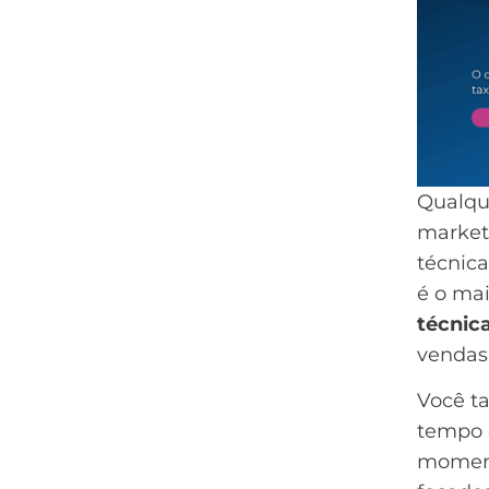
Qualque
market
técnic
é o ma
técnic
vendas
Você t
tempo 
moment