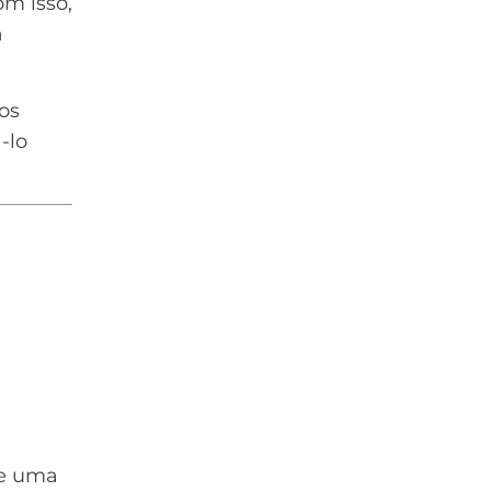
om isso,
a
os
-lo
de uma