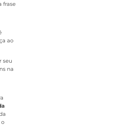
a frase
é
ça ao
r seu
ens na
ra
da
da
 o