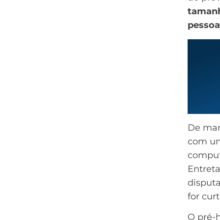
tamanh
pessoa
De mane
com um 
computa
Entret
disputa
for cur
O pré-