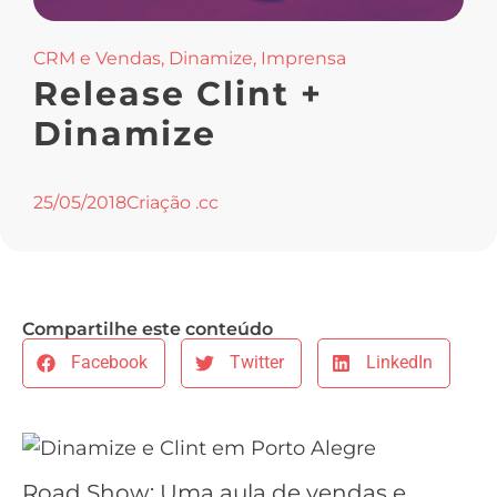
CRM e Vendas
,
Dinamize
,
Imprensa
Release Clint +
Dinamize
25/05/2018
Criação .cc
Compartilhe este conteúdo
Facebook
Twitter
LinkedIn
Road Show: Uma aula de vendas e