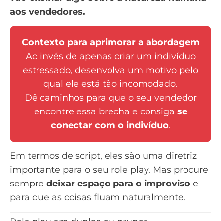
aos vendedores.
Contexto para aprimorar a abordagem
Ao invés de apenas criar um indivíduo
estressado, desenvolva um motivo pelo
qual ele está tão incomodado.
Dê caminhos para que o seu vendedor
encontre essa brecha e consiga
se
conectar com o indivíduo
.
Em termos de script, eles são uma diretriz
importante para o seu role play. Mas procure
sempre
deixar espaço para o improviso
e
para que as coisas fluam naturalmente.