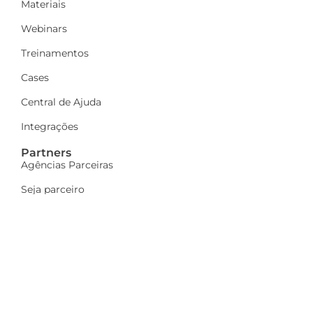
Materiais
Webinars
Treinamentos
Cases
Central de Ajuda
Integrações
Partners
Agências Parceiras
Seja parceiro
A Dinamize
Quem Somos
Fale Conosco
Ações sociais
Trabalhe Conosco