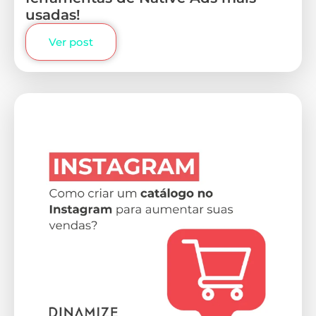
usadas!
Ver post