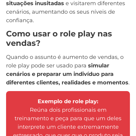
situações inusitadas
e visitarem diferentes
cenários, aumentando os seus níveis de
confiança.
Como usar o role play nas
vendas?
Quando o assunto é aumento de vendas, o
role play pode ser usado para
simular
cenários e preparar um indivíduo para
diferentes clientes, realidades e momentos
.
Exemplo de role play:
Reúna dois profissionais em
treinamento e peça para que um deles
interprete um cliente extremamente
estressado, que quer que o produto seja