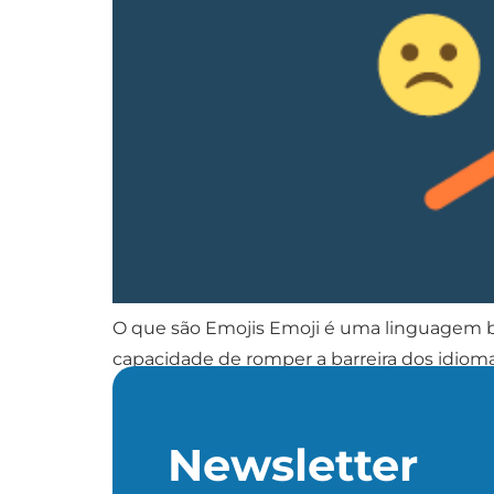
O que são Emojis Emoji é uma linguagem b
capacidade de romper a barreira dos idioma
uma nova palavra: a de um rosto […]
Newsletter