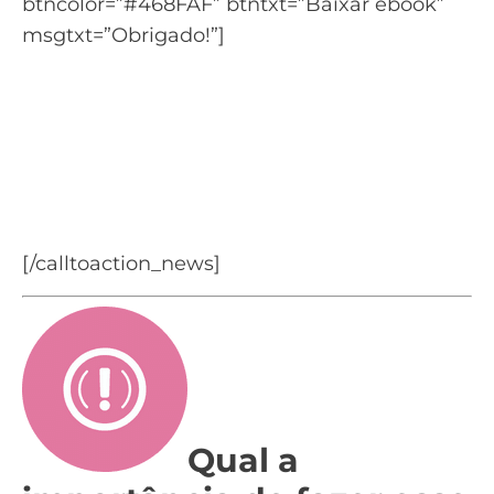
btncolor=”#468FAF” btntxt=”Baixar ebook”
msgtxt=”Obrigado!”]
Quer aprender mais sobre
começar no email
marketing?
Baixe o Guia completo sobre Email
Marketing
[/calltoaction_news]
Qual a