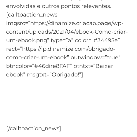
envolvidas e outros pontos relevantes.
[calltoaction_news
imgsrc=”https://dinamize.criacao.page/wp-
content/uploads/2021/04/ebook-Como-criar-
um-ebook.png” type=”a” color=”#34495e”
rect=”https://lp.dinamize.com/obrigado-
como-criar-um-ebook” outwindow=”true”
btncolor=”#46dire8FAF” btntxt=”Baixar
ebook” msgtxt=”Obrigado!”]
Aprenda tudo para criar um
eBook de qualidade
Baixe o material: Como Criar um Ebook do
zero.
[/calltoaction_news]