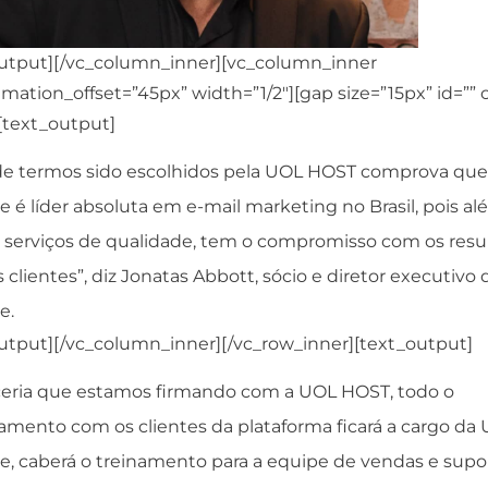
output][/vc_column_inner][vc_column_inner
mation_offset=”45px” width=”1/2″][gap size=”15px” id=”” c
][text_output]
 de termos sido escolhidos pela UOL HOST comprova que
 é líder absoluta em e-mail marketing no Brasil, pois a
r serviços de qualidade, tem o compromisso com os resu
 clientes”, diz Jonatas Abbott, sócio e diretor executivo 
e.
output][/vc_column_inner][/vc_row_inner][text_output]
ceria que estamos firmando com a UOL HOST, todo o
amento com os clientes da plataforma ficará a cargo da 
e, caberá o treinamento para a equipe de vendas e supor