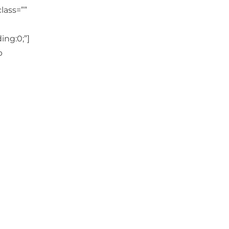
lass=””
ing:0;”]
p