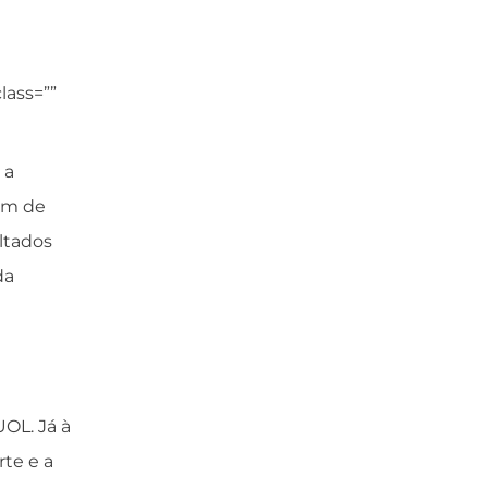
lass=””
 a
lém de
ltados
da
UOL. Já à
te e a