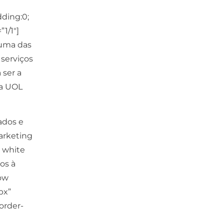
ding:0;
1/1″]
 uma das
 serviços
 ser a
 a UOL
zados
e
marketing
o white
os à
row
px”
border-