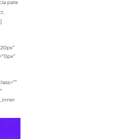
cia para
t.
]
”20px”
p=”0px”
lass=””
”
_inner