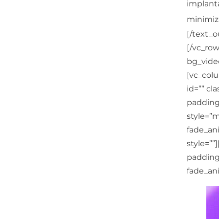
implanta
minimiza
[/text_o
[/vc_ro
bg_video
[vc_colu
id=”” cl
padding
style=”m
fade_ani
style=”
padding
fade_ani