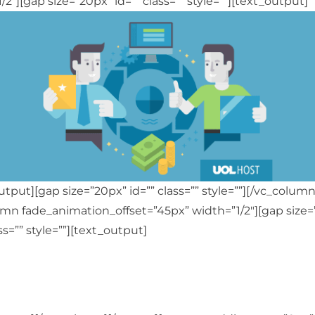
/2″][gap size=”20px” id=”” class=”” style=””][text_output]
utput][gap size=”20px” id=”” class=”” style=””][/vc_column
umn fade_animation_offset=”45px” width=”1/2″][gap size
ass=”” style=””][text_output]
 de hospedagem e serviços web do Grupo UOL passará 
 aos milhares de clientes a ferramenta da Dinamize, em
bel