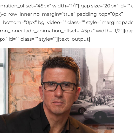
mation_offset=”45px” width=”1/1″][gap size=”20px” id=”” c
”][vc_row_inner no_margin=”true” padding_top=”0px”
bottom=”0px” bg_video=”” class=”” style=”margin:; padd
umn_inner fade_animation_offset=”45px” width=”1/2″][ga
px” id=”” class=”” style=””][text_output]