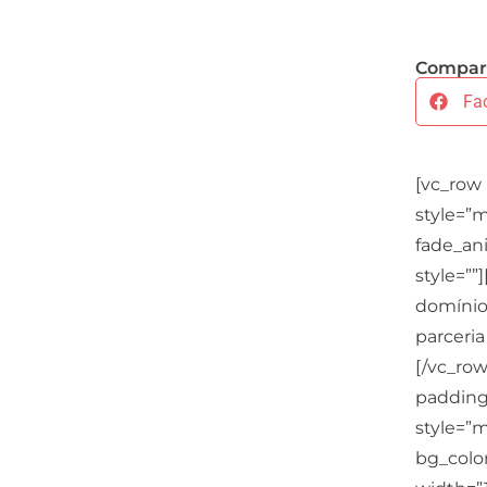
Compart
Fa
[vc_row
style=”m
fade_ani
style=”
domínio
parceri
[/vc_ro
padding
style=”m
bg_colo