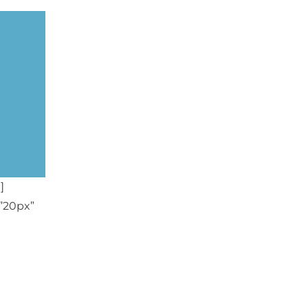
]
=”20px”
a
 formato