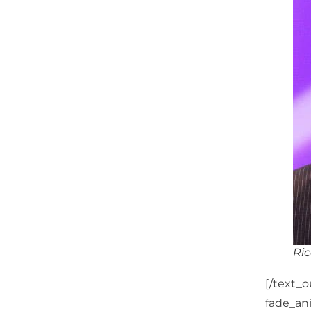
Ric
[/text_
fade_ani