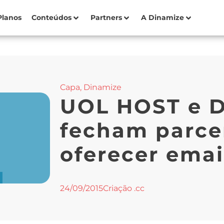
Planos
Conteúdos
Partners
A Dinamize
Capa
,
Dinamize
UOL HOST e 
fecham parce
oferecer emai
24/09/2015
Criação .cc