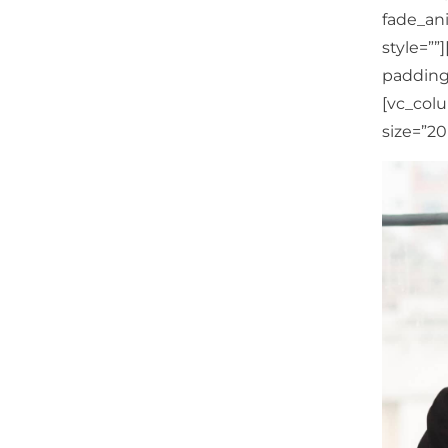
fade_ani
style=”
padding_
[vc_col
size=”20