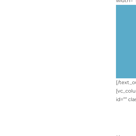
width=”1
[/text_o
[vc_col
id=”” cl
Unidade
oferecer
white la