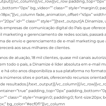
output][/vc_column][/vc_row][vc_row padding_top=”0px”
_bottom=”0px” bg_video=”” class=”” style=”margin:0; pad
e:18px;”][vc_column fade_animation_offset=”45px” width=”
e=”20px” id=”” class=”” style=””][text_output]A Dinamize,
is empresas de comunicação digital do País que oferece
l marketing e gerenciamento de redes sociais, passará a
rma de envio e gerenciamento de e-mail marketing que
recerá aos seus milhares de clientes.
nos de atuação, 18 mil clientes, quase
mil canais autori
is em todo o país, a Dinamize é líder absoluta em e-mail 
l e há oito anos disponibiliza a sua plataforma no format
ra inúmeros sites e portais, oferecendo recursos orientad
 de resultados.[/text_output][/vc_column][/vc_row][vc_
ontainer=”true” padding_top=”0px” padding_bottom=”0
=”” class=”” style=”margin:0; padding:0; font-size:20px; 
px;” bg_color=”#ecf0f1″][vc_column