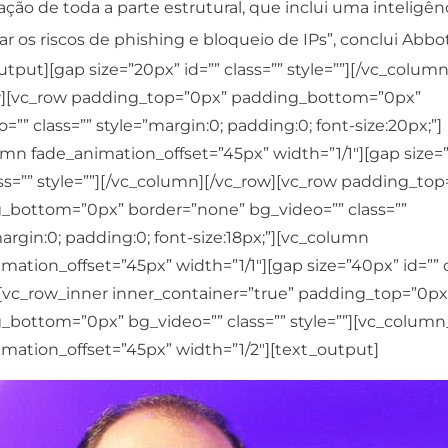
ção de toda a parte estrutural, que inclui uma inteligên
r os riscos de phishing e bloqueio de IPs”, conclui Abbot
utput][gap size=”20px” id=”” class=”” style=””][/vc_column
w][vc_row padding_top=”0px” padding_bottom=”0px”
=”” class=”” style=”margin:0; padding:0; font-size:20px;”]
mn fade_animation_offset=”45px” width=”1/1″][gap size=
ass=”” style=””][/vc_column][/vc_row][vc_row padding_to
_bottom=”0px” border=”none” bg_video=”” class=””
argin:0; padding:0; font-size:18px;”][vc_column
mation_offset=”45px” width=”1/1″][gap size=”40px” id=”” c
”][vc_row_inner inner_container=”true” padding_top=”0px
_bottom=”0px” bg_video=”” class=”” style=””][vc_column
mation_offset=”45px” width=”1/2″][text_output]