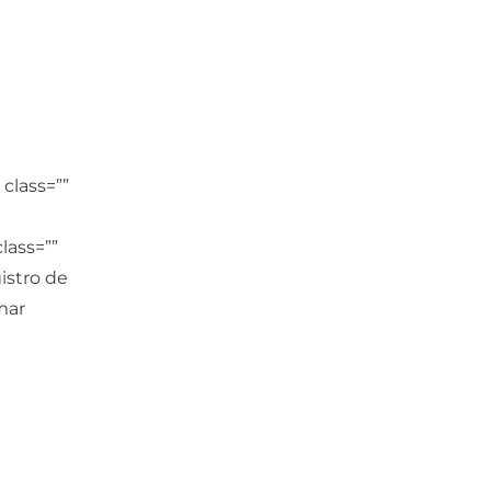
class=””
lass=””
istro de
mar