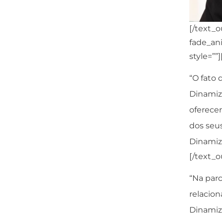
[/text_
fade_ani
style=””
“O fato
Dinamize
oferece
dos seus
Dinamiz
[/text_
“Na par
relacion
Dinamiz