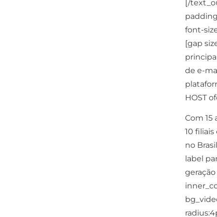
[/text_
padding
font-siz
[gap siz
principa
de e-mai
platafo
HOST ofe
Com 15 a
10 filia
no Brasi
label pa
geração
inner_c
bg_video
radius:4