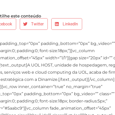
ilhe este conteúdo
cebook
Twitter
LinkedIn
 padding_top=”0px” padding_bottom=”0px” bg_video=”” 
argin:0; padding:0; font-size:18px;”][vc_column
mation_offset=”45px” width=”1/1″][gap size=”20px” id=”” c
”][text_output]A UOL HOST, unidade de hospedagem, reg
s, serviços web e cloud computing da UOL, acaba de fir
a estratégica com a Dinamize.[/text_output][/vc_column]
w][vc_row inner_container=”true” no_margin=”true”
_top=”0px” padding_bottom=”0px” bg_video=”” class=””
argin:0; padding:0; font-size:18px; border-radius:5px;”
r=”#5aabc9″][vc_column fade_animation_offset=”45px”