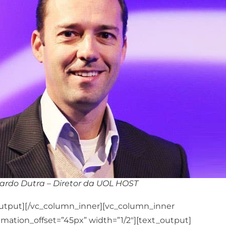
ardo Dutra – Diretor da UOL HOST
output][/vc_column_inner][vc_column_inner
mation_offset=”45px” width=”1/2″][text_output]