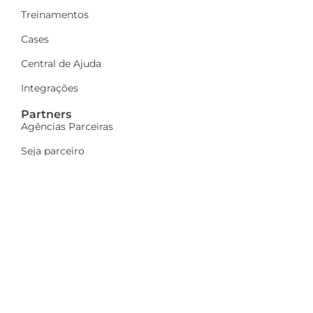
Treinamentos
Cases
Central de Ajuda
Integrações
Partners
Agências Parceiras
Seja parceiro
A Dinamize
Quem Somos
Fale Conosco
Ações sociais
Trabalhe Conosco
Mais
Identidade visual