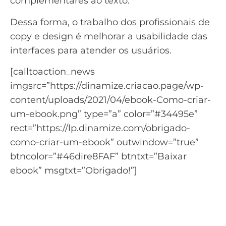
complementares ao texto.
Dessa forma, o trabalho dos profissionais de
copy e design é melhorar a usabilidade das
interfaces para atender os usuários.
[calltoaction_news
imgsrc=”https://dinamize.criacao.page/wp-
content/uploads/2021/04/ebook-Como-criar-
um-ebook.png” type=”a” color=”#34495e”
rect=”https://lp.dinamize.com/obrigado-
como-criar-um-ebook” outwindow=”true”
btncolor=”#46dire8FAF” btntxt=”Baixar
ebook” msgtxt=”Obrigado!”]
Aprenda tudo para criar um
eBook de qualidade