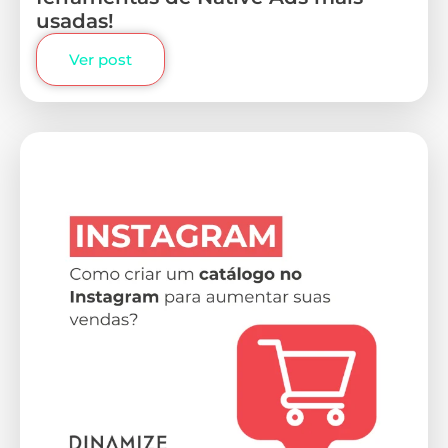
usadas!
Ver post