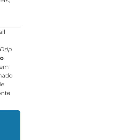
ers,
il
Drip
 o
o em
rnado
de
ente