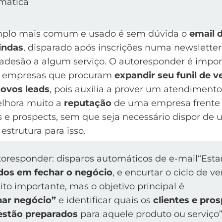
plo mais comum e usado é sem dúvida o
email 
indas
, disparado após inscrições numa
newsletter
 adesão a algum serviço. O autoresponder é impo
s empresas que procuram
expandir seu
funil de 
novos leads
, pois auxilia a prover um atendimento 
lhora muito a
reputação
de uma empresa frente 
s e prospects, sem que seja necessário dispor de
estrutura para isso.
“Est
dos em fechar o negócio
, e encurtar o ciclo de v
to importante, mas o objetivo principal é
har negócio”
e identificar quais os
clientes e pro
estão preparados
para aquele produto ou serviço”,