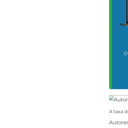
O
A taxa d
Autore