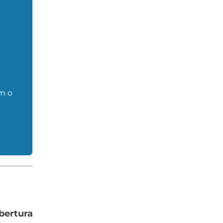
m o
bertura