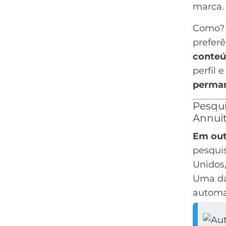
marca.
Como?
preferê
conteú
perfil
perman
Pesqui
Annui
Em out
pesqui
Unidos
Uma da
automa