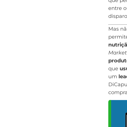
que per
entre 
dispar
Mas não
permit
nutriç
Market
produt
que
us
um
lea
DiCapu
compra