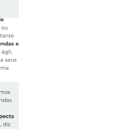
de
ou
rtante
vendas
e
ágil,
a seus
 uma
amos
endas
spects
 diz