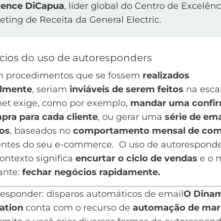
ence DiCapua
, líder global do Centro de Excelên
ting de Receita da General Electric.
cios do uso de autoresponders
m procedimentos que se fossem
realizados
lmente
, seriam
inviáveis de serem feitos
na esca
net exige, como por exemplo,
mandar uma confi
pra para cada cliente
, ou gerar uma
série de ema
os
, baseados no
comportamento mensal de com
ientes do seu e-commerce. O uso de autorespond
ontexto significa
encurtar o ciclo de vendas
e o 
ante:
fechar negócios rapidamente.
O Dinam
ation
conta com o recurso de
automação de mar