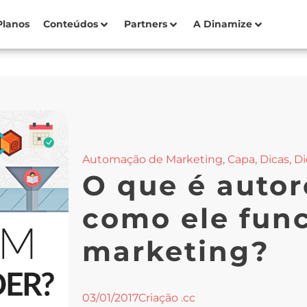
Planos
Conteúdos
Partners
A Dinamize
Automação de Marketing
,
Capa
,
Dicas
,
Di
O que é auto
como ele fun
marketing?
03/01/2017
Criação .cc