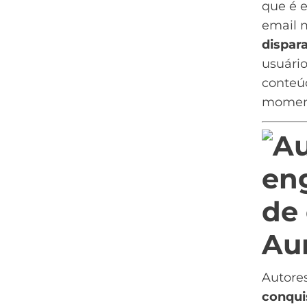
que é 
email 
dispar
usuári
conteú
momen
Au
Autores
conqui