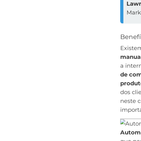
Lawr
Marke
Benefí
Existe
manua
a inter
de com
produt
dos cl
neste c
import
Autom