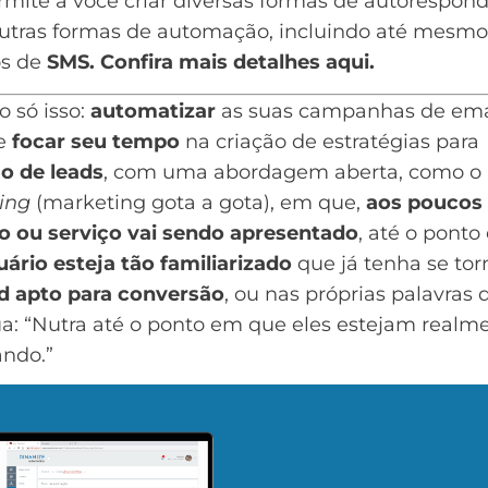
mite a você criar diversas formas de autorespond
outras formas de automação, incluindo até mesmo
os de
SMS
.
Confira mais detalhes aqui
.
 só isso:
automatizar
as suas campanhas de ema
e
focar seu tempo
na criação de estratégias para
ão de leads
, com uma abordagem aberta, como o
ing
(marketing gota a gota), em que,
aos poucos
o ou serviço vai sendo apresentado
, até o pont
uário esteja tão familiarizado
que já tenha se to
d
apto para conversão
, ou nas próprias palavras 
a: “Nutra até o ponto em que eles estejam realm
ndo.”