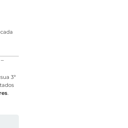
 cada
 –
e sua
3ª
stados
res
.