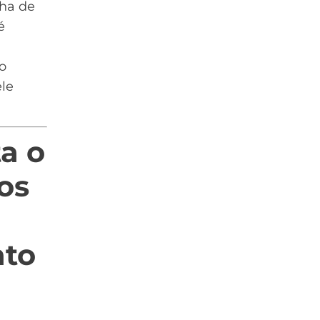
ha de
é
o
le
to
a