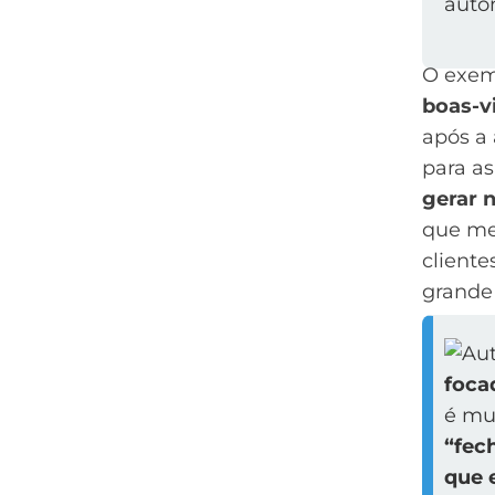
O exem
boas-v
após a
para a
gerar 
que me
cliente
grande 
foca
é mui
“fec
que 