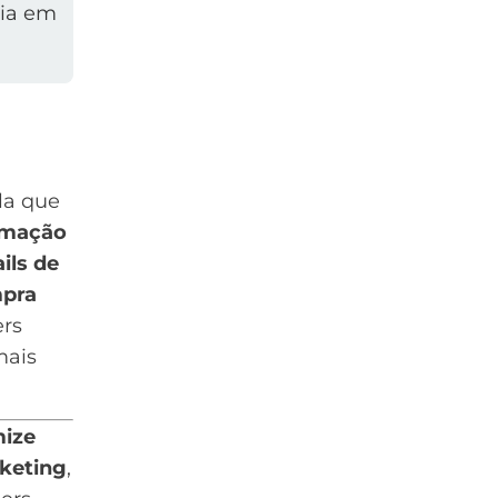
cia em
la que
rmação
ils de
pra
ers
mais
ize
keting
,