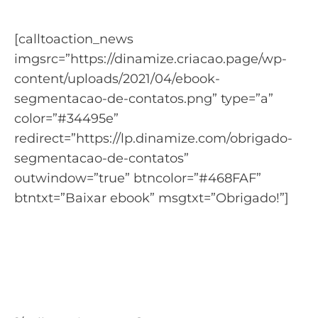
[calltoaction_news
imgsrc=”https://dinamize.criacao.page/wp-
content/uploads/2021/04/ebook-
segmentacao-de-contatos.png” type=”a”
color=”#34495e”
redirect=”https://lp.dinamize.com/obrigado-
segmentacao-de-contatos”
outwindow=”true” btncolor=”#468FAF”
btntxt=”Baixar ebook” msgtxt=”Obrigado!”]
Guia completo da
Segmentação de Contatos
Diferentes formas de segmentar seu
público.