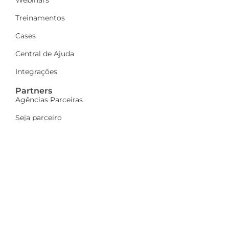
Treinamentos
Cases
Central de Ajuda
Integrações
Partners
Agências Parceiras
Seja parceiro
A Dinamize
Quem Somos
Fale Conosco
Ações sociais
Trabalhe Conosco
Mais
Identidade visual