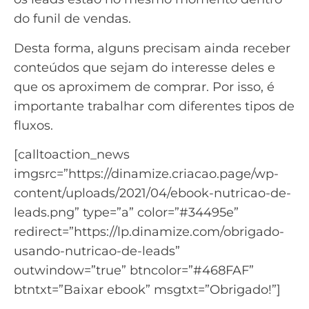
do funil de vendas.
Desta forma, alguns precisam ainda receber
conteúdos que sejam do interesse deles e
que os aproximem de comprar. Por isso, é
importante trabalhar com diferentes tipos de
fluxos.
[calltoaction_news
imgsrc=”https://dinamize.criacao.page/wp-
content/uploads/2021/04/ebook-nutricao-de-
leads.png” type=”a” color=”#34495e”
redirect=”https://lp.dinamize.com/obrigado-
usando-nutricao-de-leads”
outwindow=”true” btncolor=”#468FAF”
btntxt=”Baixar ebook” msgtxt=”Obrigado!”]