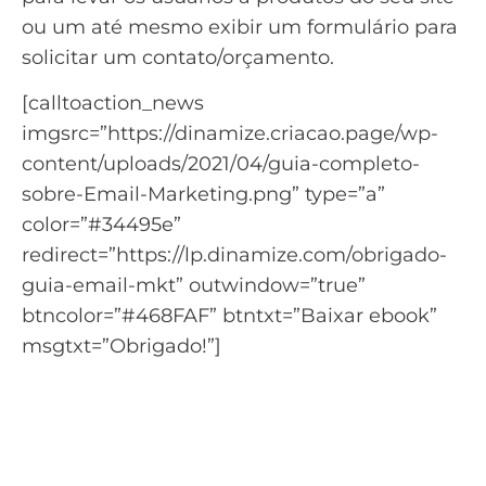
ou um até mesmo exibir um formulário para
solicitar um contato/orçamento.
[calltoaction_news
imgsrc=”https://dinamize.criacao.page/wp-
content/uploads/2021/04/guia-completo-
sobre-Email-Marketing.png” type=”a”
color=”#34495e”
redirect=”https://lp.dinamize.com/obrigado-
guia-email-mkt” outwindow=”true”
btncolor=”#468FAF” btntxt=”Baixar ebook”
msgtxt=”Obrigado!”]
Quer aprender mais sobre
começar no email
marketing?