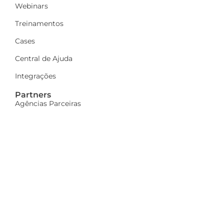
Webinars
Treinamentos
Cases
Central de Ajuda
Integrações
Partners
Agências Parceiras
Seja parceiro
A Dinamize
Quem Somos
Fale Conosco
Ações sociais
Trabalhe Conosco
Mais