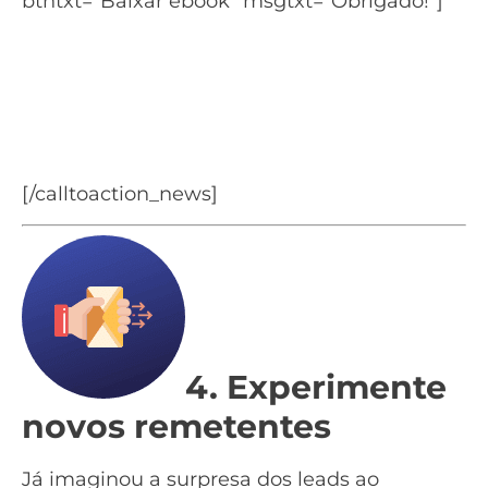
btntxt=”Baixar ebook” msgtxt=”Obrigado!”]
Quer saber como vender
mais na Black Friday?
Baixe o nosso Guia dicas para a Black
Friday
[/calltoaction_news]
4. Experimente
novos remetentes
Já imaginou a surpresa dos leads ao