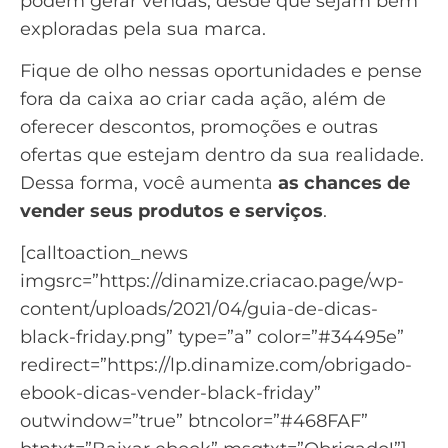
podem gerar vendas, desde que sejam bem
exploradas pela sua marca.
Fique de olho nessas oportunidades e pense
fora da caixa ao criar cada ação, além de
oferecer descontos, promoções e outras
ofertas que estejam dentro da sua realidade.
Dessa forma, você aumenta
as chances de
vender seus produtos e serviços
.
[calltoaction_news
imgsrc=”https://dinamize.criacao.page/wp-
content/uploads/2021/04/guia-de-dicas-
black-friday.png” type=”a” color=”#34495e”
redirect=”https://lp.dinamize.com/obrigado-
ebook-dicas-vender-black-friday”
outwindow=”true” btncolor=”#468FAF”