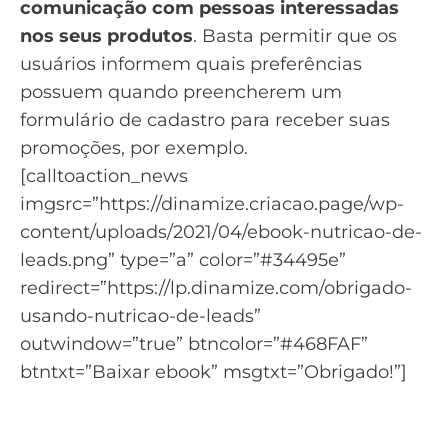
comunicação com pessoas interessadas
nos seus produtos
. Basta permitir que os
usuários informem quais preferências
possuem quando preencherem um
formulário de cadastro para receber suas
promoções, por exemplo.
[calltoaction_news
imgsrc=”https://dinamize.criacao.page/wp-
content/uploads/2021/04/ebook-nutricao-de-
leads.png” type=”a” color=”#34495e”
redirect=”https://lp.dinamize.com/obrigado-
usando-nutricao-de-leads”
outwindow=”true” btncolor=”#468FAF”
btntxt=”Baixar ebook” msgtxt=”Obrigado!”]
Saiba como usar a nutrição
de leads para gerar novas