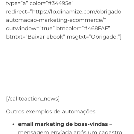
type=”a” color=”#34495e”
redirect=”https://lp.dinamize.com/obrigado-
automacao-marketing-ecommerce/”
outwindow=”true” btncolor=”#468FAF”
btntxt=”Baixar ebook” msgtxt=”Obrigado!”]
Quer saber como aumentar
as vendas de seu e-
commerce?
Baixe o ebook de como vender mais com
Automação de Marketing
[/calltoaction_news]
Outros exemplos de automações:
email marketing de boas-vindas
–
mensagem enviada após um cadastro