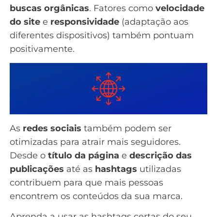
buscas orgânicas
. Fatores como
velocidade
do site
e
responsividade
(adaptação aos
diferentes dispositivos) também pontuam
positivamente.
As
redes sociais
também podem ser
otimizadas para atrair mais seguidores.
Desde o
título da página
e
descrição das
publicações
até as
hashtags
utilizadas
contribuem para que mais pessoas
encontrem os conteúdos da sua marca.
Aprenda a usar as hashtags certas do seu