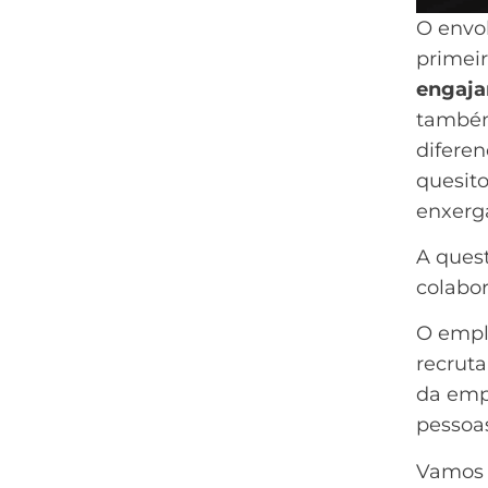
O envo
primeir
engaja
também
diferen
quesito
enxerg
A quest
colabor
O empl
recruta
da empr
pessoa
Vamos 