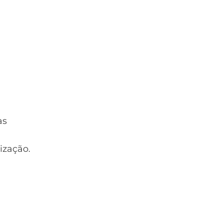
as
ização.
: