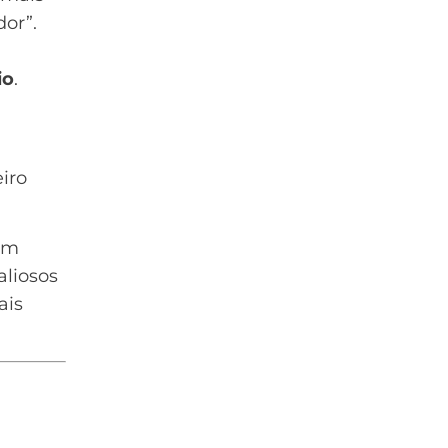
dor”.
io
.
iro
em
aliosos
ais