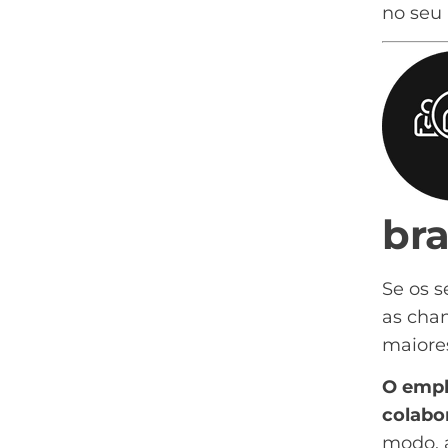
no seu
br
Se os 
as chan
maiore
O empl
colabo
modo, 