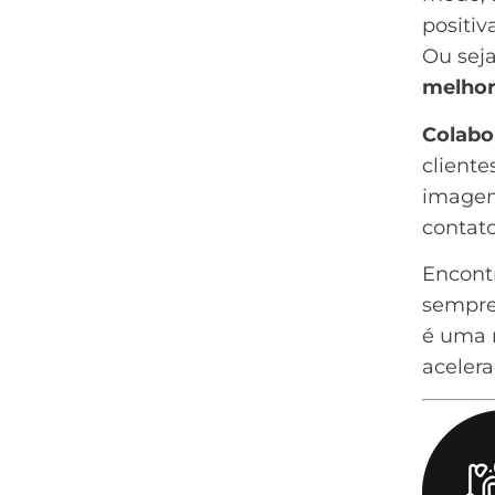
positiv
Ou sej
melhor
Colabo
cliente
imagem 
contato
Encont
sempre 
é uma 
aceler