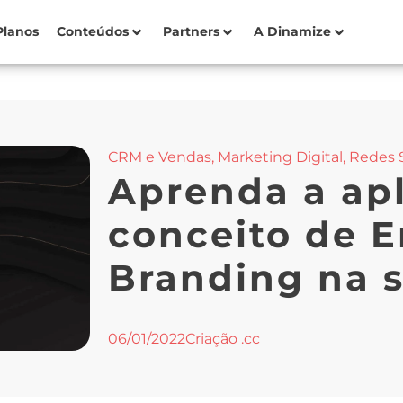
Planos
Conteúdos
Partners
A Dinamize
CRM e Vendas
,
Marketing Digital
,
Redes S
Aprenda a apl
conceito de 
Branding na 
06/01/2022
Criação .cc