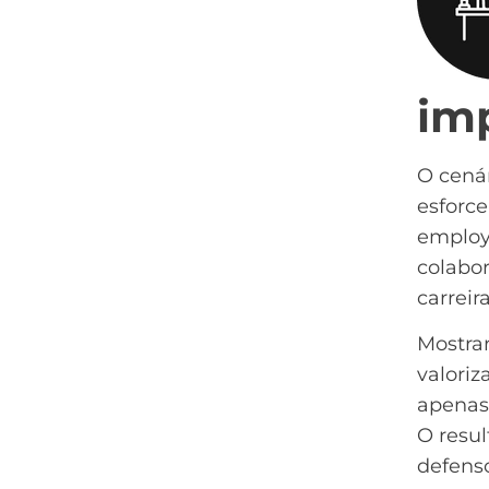
im
O cená
esforce
employe
colabo
carreir
Mostra
valoriz
apenas
O resu
defens