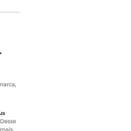
r
marca,
us
. Desse
 mais