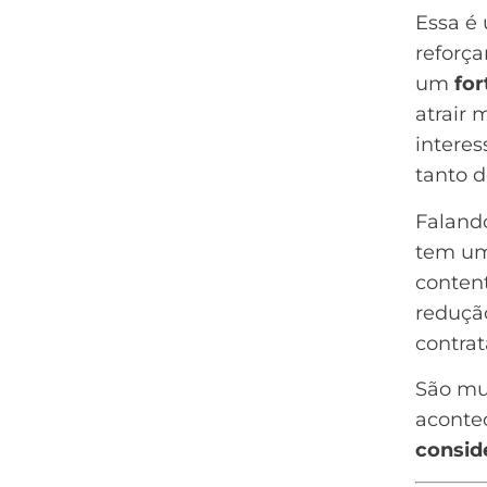
Essa é
reforça
um
fo
atrair
intere
tanto d
Faland
tem um
content
redução
contrat
São mu
acontec
consid