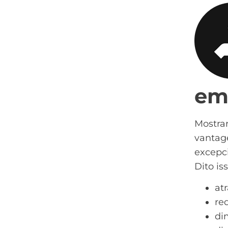
em
Mostra
vantag
excepci
Dito is
at
re
di