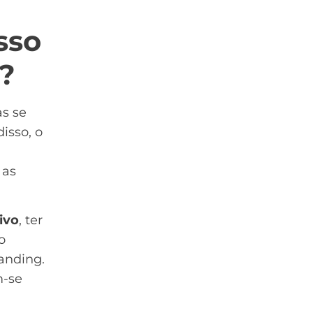
sso
?
s se
isso, o
 as
ivo
, ter
o
anding.
m-se