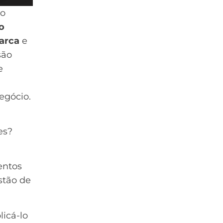
 o
o
arca
e
são
e
egócio.
es?
entos
stão de
icá-lo