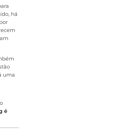
para
ido, há
por
arecem
tam
ambém
stão
há uma
ão
g é