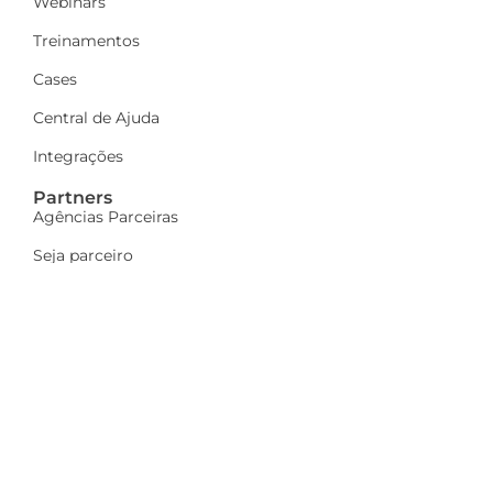
Webinars
Treinamentos
Cases
Central de Ajuda
Integrações
Partners
Agências Parceiras
Seja parceiro
A Dinamize
Quem Somos
Fale Conosco
Ações sociais
Trabalhe Conosco
Mais
Identidade visual